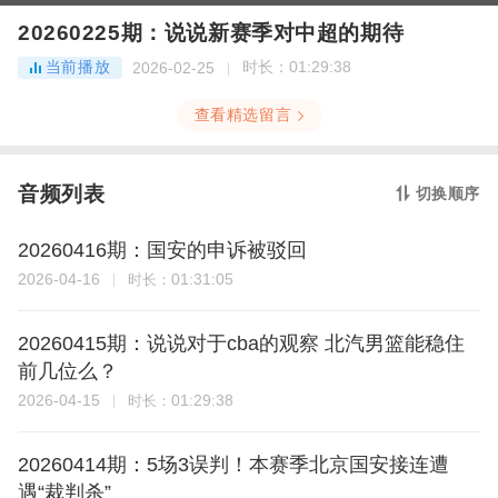
20260225期：说说新赛季对中超的期待
当前播放
时长：
01:29:38
2026-02-25
查看精选留言
音频列表
切换顺序
20260416期：国安的申诉被驳回
2026-04-16
01:31:05
时长：
20260415期：说说对于cba的观察 北汽男篮能稳住
前几位么？
2026-04-15
01:29:38
时长：
20260414期：5场3误判！本赛季北京国安接连遭
遇“裁判杀”