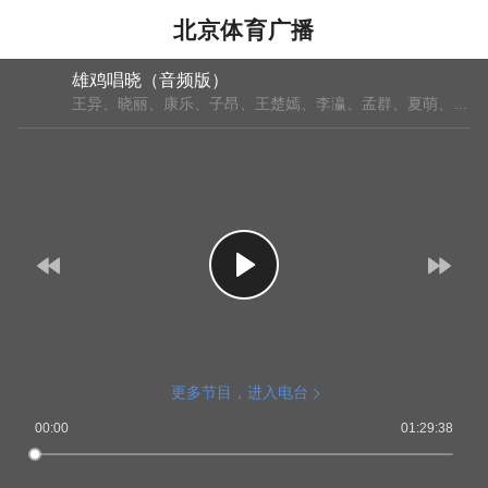
北京体育广播
雄鸡唱晓（音频版）
王异、晓丽、康乐、子昂、王楚嫣、李瀛、孟群、夏萌、雪怡
更多节目，进入电台
00:00
01:29:38