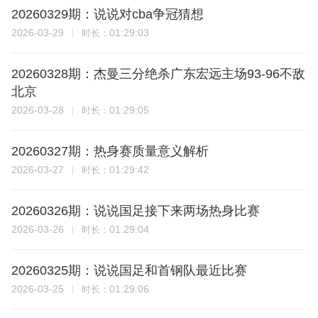
20260329期：说说对cba争冠猜想
2026-03-29
01:29:03
时长：
20260328期：杰曼三分绝杀广东宏远主场93-96不敌
北京
2026-03-28
01:29:05
时长：
20260327期：热身赛质量意义解析
2026-03-27
01:29:42
时长：
20260326期：说说国足接下来两场热身比赛
2026-03-26
01:29:04
时长：
20260325期：说说国足和首钢队最近比赛
2026-03-25
01:29:06
时长：