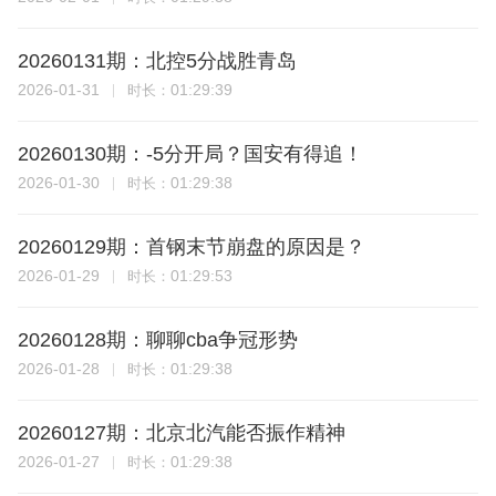
20260131期：北控5分战胜青岛
2026-01-31
01:29:39
时长：
20260130期：-5分开局？国安有得追！
2026-01-30
01:29:38
时长：
20260129期：首钢末节崩盘的原因是？
2026-01-29
01:29:53
时长：
20260128期：聊聊cba争冠形势
2026-01-28
01:29:38
时长：
20260127期：北京北汽能否振作精神
2026-01-27
01:29:38
时长：