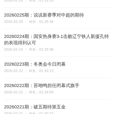
2026-02-26
01:29:39
时长：
20260225期：说说新赛季对中超的期待
2026-02-25
01:29:38
时长：
20260224期：国安热身赛3-1击败辽宁铁人新援孔特
的表现得到认可
2026-02-24
01:29:38
时长：
20260223期：冬奥会今日闭幕
2026-02-23
01:30:13
时长：
20260222期：苏翊鸣担任闭幕式旗手
2026-02-22
01:29:59
时长：
20260221期：破五期待第五金
2026-02-21
01:30:32
时长：