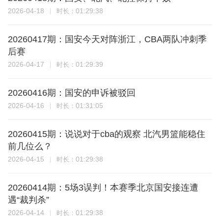
2026-04-18
01:29:38
时长：
20260417期：国安今天对阵浙江，CBA两队冲刺季
后赛
2026-04-17
01:29:39
时长：
20260416期：国安的申诉被驳回
2026-04-16
01:31:05
时长：
20260415期：说说对于cba的观察 北汽男篮能稳住
前几位么？
2026-04-15
01:29:38
时长：
20260414期：5场3误判！本赛季北京国安接连遭
遇“裁判杀”
2026-04-14
01:29:38
时长：