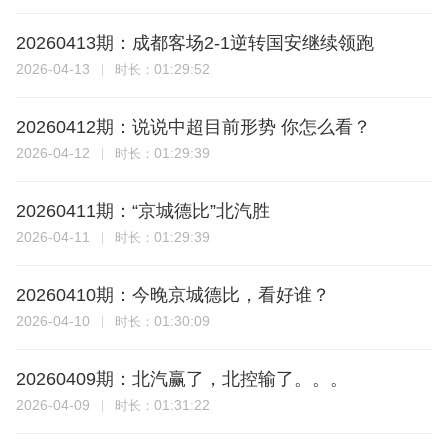
20260413期：成都客场2-1逆转国安继续领跑
2026-04-13
01:29:52
时长：
20260412期：说说中超目前形势 你怎么看？
2026-04-12
01:29:39
时长：
20260411期：“京城德比”北汽胜
2026-04-11
01:29:39
时长：
20260410期：今晚京城德比，看好谁？
2026-04-10
01:30:09
时长：
20260409期：北汽赢了，北控输了。。。
2026-04-09
01:31:22
时长：