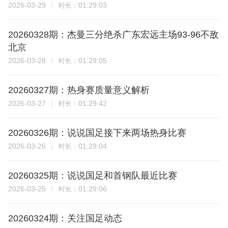
2026-03-29
01:29:03
时长：
20260328期：杰曼三分绝杀广东宏远主场93-96不敌
北京
2026-03-28
01:29:05
时长：
20260327期：热身赛质量意义解析
2026-03-27
01:29:42
时长：
20260326期：说说国足接下来两场热身比赛
2026-03-26
01:29:04
时长：
20260325期：说说国足和首钢队最近比赛
2026-03-25
01:29:06
时长：
20260324期：关注国足动态