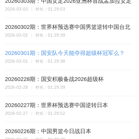
20260303期：中国女足2026亚洲杯首战孟加拉女足
2026-03-03
01:29:53
时长：
20260302期：世界杯预选赛中国男篮逆转中国台北
2026-03-02
01:29:39
时长：
20260301期：国安队今天能夺得超级杯冠军么？
2026-03-01
01:29:38
时长：
20260228期：国安积极备战2026超级杯
2026-02-28
01:29:39
时长：
20260227期：世界杯预选赛中国逆转日本
2026-02-27
01:29:52
时长：
20260226期：中国男篮今日战日本