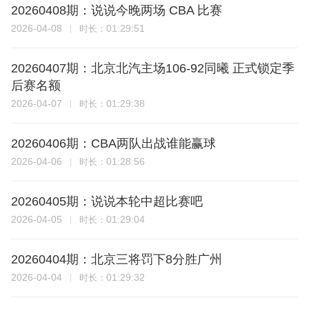
20260408期：说说今晚两场 CBA 比赛
2026-04-08
01:29:51
时长：
20260407期：北京北汽主场106-92同曦 正式锁定季
后赛名额
2026-04-07
01:29:38
时长：
20260406期：CBA两队出战谁能赢球
2026-04-06
01:28:56
时长：
20260405期：说说本轮中超比赛吧
2026-04-05
01:29:04
时长：
20260404期：北京三将罚下8分胜广州
2026-04-04
01:29:32
时长：