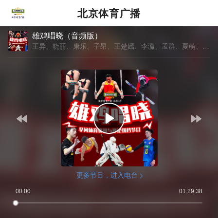
北京体育广播
雄鸡唱晓（音频版）
王异、晓丽、康乐、子昂、王楚嫣、李瀛、孟群、夏萌、雪怡
更多节目，进入电台
00:00
01:29:38