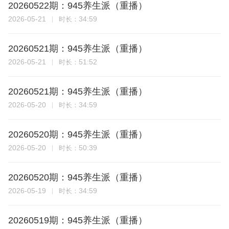
20260522期：945养生派（重播）
2026-05-21
34:59
时长：
20260521期：945养生派（重播）
2026-05-21
51:52
时长：
20260521期：945养生派（重播）
2026-05-20
34:59
时长：
20260520期：945养生派（重播）
2026-05-20
50:39
时长：
20260520期：945养生派（重播）
2026-05-19
34:59
时长：
20260519期：945养生派（重播）