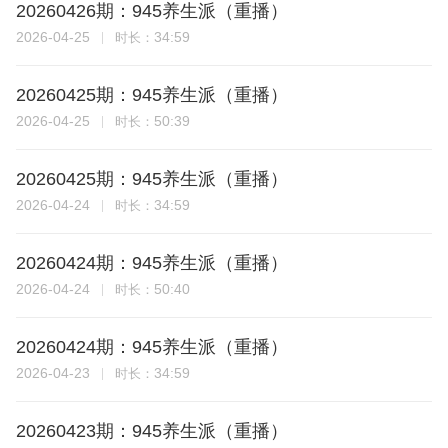
20260426期：945养生派（重播）
2026-04-25
34:59
时长：
20260425期：945养生派（重播）
2026-04-25
50:39
时长：
20260425期：945养生派（重播）
2026-04-24
34:59
时长：
20260424期：945养生派（重播）
2026-04-24
50:40
时长：
20260424期：945养生派（重播）
2026-04-23
34:59
时长：
20260423期：945养生派（重播）