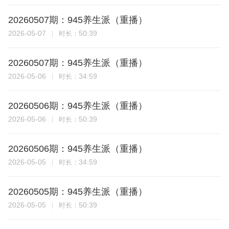
20260507期：945养生派（重播）
2026-05-07
50:39
时长：
20260507期：945养生派（重播）
2026-05-06
34:59
时长：
20260506期：945养生派（重播）
2026-05-06
50:39
时长：
20260506期：945养生派（重播）
2026-05-05
34:59
时长：
20260505期：945养生派（重播）
2026-05-05
50:39
时长：