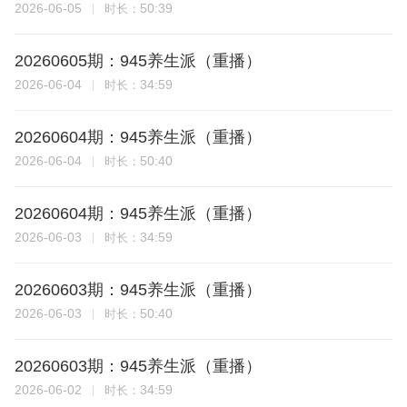
2026-06-05
50:39
时长：
20260605期：945养生派（重播）
2026-06-04
34:59
时长：
20260604期：945养生派（重播）
2026-06-04
50:40
时长：
20260604期：945养生派（重播）
2026-06-03
34:59
时长：
20260603期：945养生派（重播）
2026-06-03
50:40
时长：
20260603期：945养生派（重播）
2026-06-02
34:59
时长：