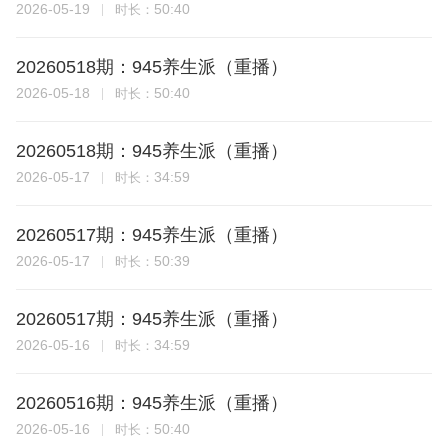
2026-05-19
50:40
时长：
20260518期：945养生派（重播）
2026-05-18
50:40
时长：
20260518期：945养生派（重播）
2026-05-17
34:59
时长：
20260517期：945养生派（重播）
2026-05-17
50:39
时长：
20260517期：945养生派（重播）
2026-05-16
34:59
时长：
20260516期：945养生派（重播）
2026-05-16
50:40
时长：