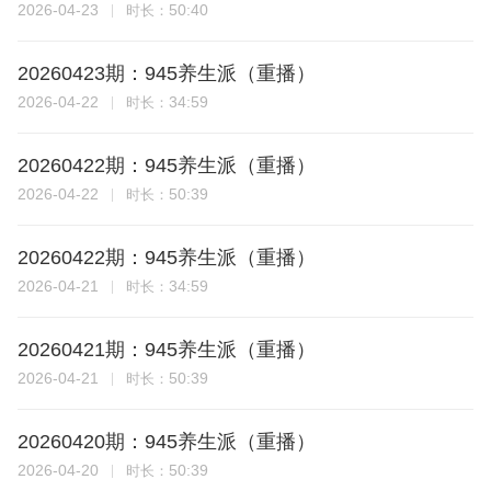
2026-04-23
50:40
时长：
20260423期：945养生派（重播）
2026-04-22
34:59
时长：
20260422期：945养生派（重播）
2026-04-22
50:39
时长：
20260422期：945养生派（重播）
2026-04-21
34:59
时长：
20260421期：945养生派（重播）
2026-04-21
50:39
时长：
20260420期：945养生派（重播）
2026-04-20
50:39
时长：