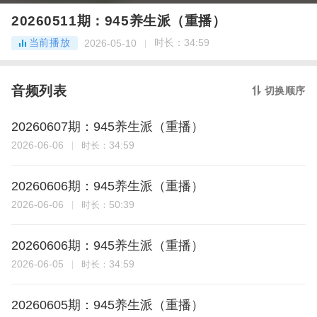
20260511期：945养生派（重播）
当前播放
时长：
34:59
2026-05-10
音频列表
切换顺序
20260607期：945养生派（重播）
2026-06-06
34:59
时长：
20260606期：945养生派（重播）
2026-06-06
50:39
时长：
20260606期：945养生派（重播）
2026-06-05
34:59
时长：
20260605期：945养生派（重播）