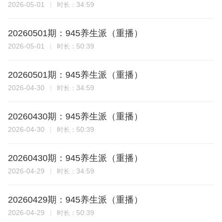
2026-05-01
34:59
时长：
20260501期：945养生派（重播）
2026-05-01
50:39
时长：
20260501期：945养生派（重播）
2026-04-30
34:59
时长：
20260430期：945养生派（重播）
2026-04-30
50:39
时长：
20260430期：945养生派（重播）
2026-04-29
34:59
时长：
20260429期：945养生派（重播）
2026-04-29
50:39
时长：