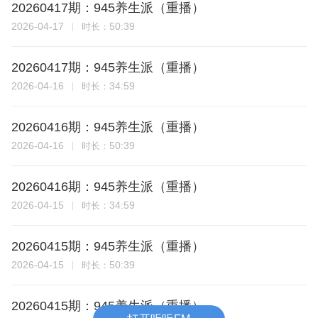
20260417期：945养生派（重播）
2026-04-17
50:39
时长：
20260417期：945养生派（重播）
2026-04-16
34:59
时长：
20260416期：945养生派（重播）
2026-04-16
50:39
时长：
20260416期：945养生派（重播）
2026-04-15
34:59
时长：
20260415期：945养生派（重播）
2026-04-15
50:39
时长：
20260415期：945养生派（重播）