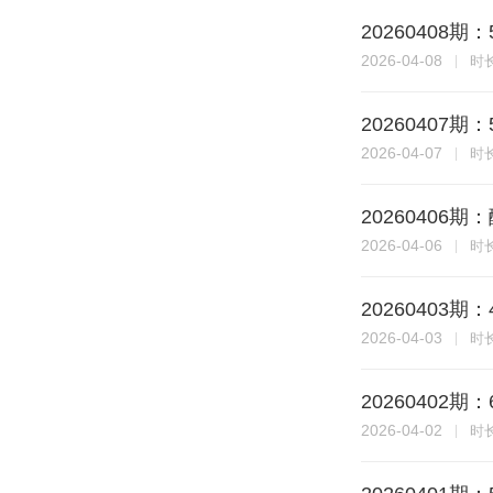
20260408期
2026-04-08
时
20260407期
2026-04-07
时
20260406期
2026-04-06
时
20260403期
2026-04-03
时
20260402
2026-04-02
时