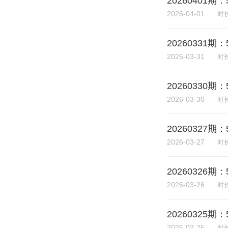
20260401期
2026-04-01
时
20260331期
2026-03-31
时
20260330期
2026-03-30
时
20260327期
2026-03-27
时
20260326期
2026-03-26
时
20260325期
2026-03-25
时