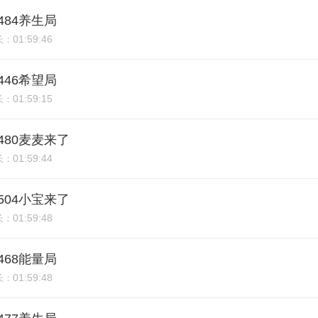
：484养生局
01:59:46
长：
：446希望局
01:59:15
长：
：480麦麦来了
01:59:44
长：
：504小宝来了
01:59:48
长：
：468能量局
01:59:48
长：