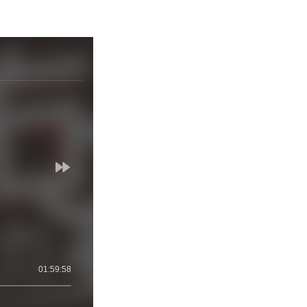
01:59:58