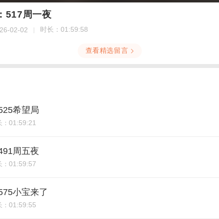
期：517周一夜
时长：
01:59:58
26-02-02
查看精选留言
：525希望局
01:59:21
长：
：491周五夜
01:59:57
长：
：575小宝来了
01:59:55
长：