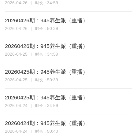
2026-04-26
34:59
时长：
20260426期：945养生派（重播）
2026-04-26
50:39
时长：
20260426期：945养生派（重播）
2026-04-25
34:59
时长：
20260425期：945养生派（重播）
2026-04-25
50:39
时长：
20260425期：945养生派（重播）
2026-04-24
34:59
时长：
20260424期：945养生派（重播）
2026-04-24
50:40
时长：