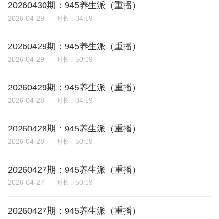
20260430期：945养生派（重播）
2026-04-29
34:59
时长：
20260429期：945养生派（重播）
2026-04-29
50:39
时长：
20260429期：945养生派（重播）
2026-04-28
34:59
时长：
20260428期：945养生派（重播）
2026-04-28
50:39
时长：
20260427期：945养生派（重播）
2026-04-27
50:39
时长：
20260427期：945养生派（重播）