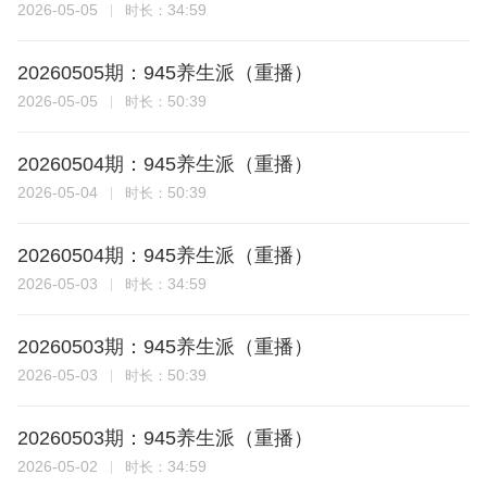
2026-05-05
34:59
时长：
20260505期：945养生派（重播）
2026-05-05
50:39
时长：
20260504期：945养生派（重播）
2026-05-04
50:39
时长：
20260504期：945养生派（重播）
2026-05-03
34:59
时长：
20260503期：945养生派（重播）
2026-05-03
50:39
时长：
20260503期：945养生派（重播）
2026-05-02
34:59
时长：