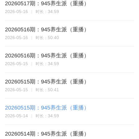
20260517期：945养生派（重播）
2026-05-16
34:59
时长：
20260516期：945养生派（重播）
2026-05-16
50:40
时长：
20260516期：945养生派（重播）
2026-05-15
34:59
时长：
20260515期：945养生派（重播）
2026-05-15
50:41
时长：
20260515期：945养生派（重播）
2026-05-14
34:59
时长：
20260514期：945养生派（重播）