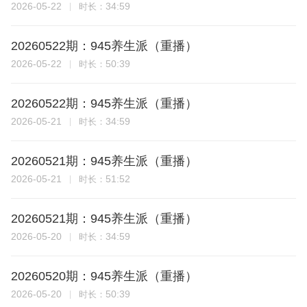
2026-05-22
34:59
时长：
20260522期：945养生派（重播）
2026-05-22
50:39
时长：
20260522期：945养生派（重播）
2026-05-21
34:59
时长：
20260521期：945养生派（重播）
2026-05-21
51:52
时长：
20260521期：945养生派（重播）
2026-05-20
34:59
时长：
20260520期：945养生派（重播）
2026-05-20
50:39
时长：