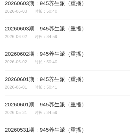
20260603期：945养生派（重播）
2026-06-03
50:40
时长：
20260603期：945养生派（重播）
2026-06-02
34:59
时长：
20260602期：945养生派（重播）
2026-06-02
50:40
时长：
20260601期：945养生派（重播）
2026-06-01
50:41
时长：
20260601期：945养生派（重播）
2026-05-31
34:59
时长：
20260531期：945养生派（重播）