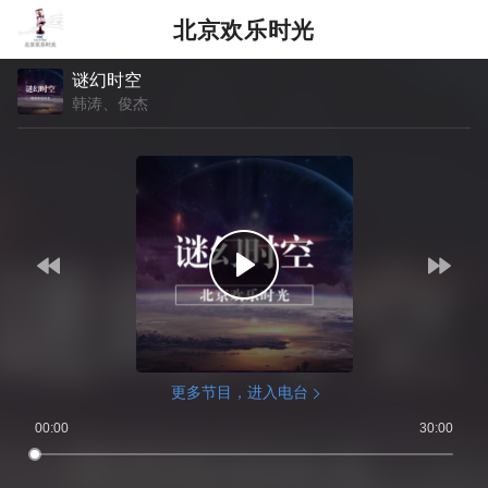
北京欢乐时光
谜幻时空
韩涛、俊杰
更多节目，进入电台
00:00
30:00