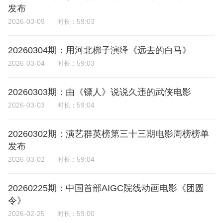
发布
2026-03-09
59:03
时长：
20260304期：用河北梆子演绎《远去的白马》
2026-03-04
59:03
时长：
20260303期：由《镖人》说说久违的武侠电影
2026-03-03
59:04
时长：
20260302期：演艺群英榜第三十三期电影周榜榜单
发布
2026-03-02
59:04
时长：
20260225期：中国首部AIGC院线动画电影《团圆
令》
2026-02-25
59:00
时长：