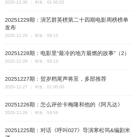
2025-12-30
01:00:02
时长：
20251229期：演艺群英榜第二十四期电影周榜榜单
发布
2025-12-29
59:13
时长：
20251228期：电影里“最冷的地方最燃的故事”（2）
2025-12-28
59:13
时长：
20251227期：贺岁档尾声将至，多部推荐
2025-12-27
01:00:00
时长：
20251226期：怎么评价卡梅隆和他的《阿凡达》
2025-12-26
59:59
时长：
20251225期：对话《呼叫027》导演寒松筠&编剧米