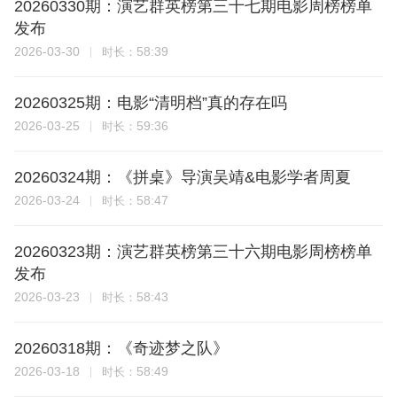
20260330期：演艺群英榜第三十七期电影周榜榜单
发布
2026-03-30
58:39
时长：
20260325期：电影“清明档”真的存在吗
2026-03-25
59:36
时长：
20260324期：《拼桌》导演吴靖&电影学者周夏
2026-03-24
58:47
时长：
20260323期：演艺群英榜第三十六期电影周榜榜单
发布
2026-03-23
58:43
时长：
20260318期：《奇迹梦之队》
2026-03-18
58:49
时长：