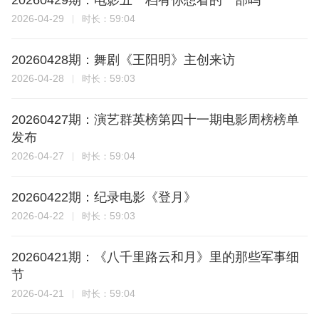
20260429期：电影五一档有你想看的一部吗
2026-04-29
59:04
时长：
20260428期：舞剧《王阳明》主创来访
2026-04-28
59:03
时长：
20260427期：演艺群英榜第四十一期电影周榜榜单
发布
2026-04-27
59:04
时长：
20260422期：纪录电影《登月》
2026-04-22
59:03
时长：
20260421期：《八千里路云和月》里的那些军事细
节
2026-04-21
59:04
时长：