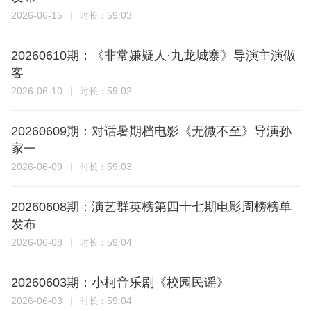
2026-06-15
59:03
时长：
20260610期：《非常嫌疑人·九龙城寨》导演主演做
客
2026-06-10
59:02
时长：
20260609期：对话暑期档电影《无微不至》导演孙
家一
2026-06-09
59:03
时长：
20260608期：演艺群英榜第四十七期电影周榜榜单
发布
2026-06-08
59:04
时长：
20260603期：小柯音乐剧《校园民谣》
2026-06-03
59:04
时长：