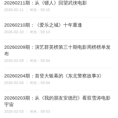
20260211期：从《镖人》回望武侠电影
2026-02-11
59:15
时长：
20260210期：《爱乐之城》十年重逢
2026-02-10
59:13
时长：
20260209期：演艺群英榜第三十期电影周榜榜单发
布
2026-02-09
59:04
时长：
20260204期：首登大银幕的《东北警察故事3》
2026-02-04
59:04
时长：
20260203期：从《我的朋友安德烈》看双雪涛电影
宇宙
2026-02-03
59:03
时长：