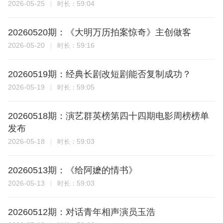
2026-05-25
59:04
时长：
20260520期：《大明万历拍案惊奇》主创做客
2026-05-20
59:16
时长：
20260519期：经典长剧改短剧能否复制成功？
2026-05-19
59:05
时长：
20260518期：演艺群英榜第四十四期电影周榜榜单
发布
2026-05-18
59:03
时长：
20260513期：《给阿嬷的情书》
2026-05-13
59:03
时长：
20260512期：对话青年相声演员玉浩