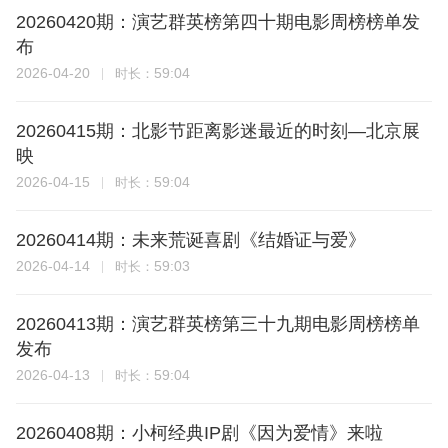
20260420期：演艺群英榜第四十期电影周榜榜单发
布
2026-04-20
59:04
时长：
20260415期：北影节距离影迷最近的时刻—北京展
映
2026-04-15
59:04
时长：
20260414期：未来荒诞喜剧《结婚证与爱》
2026-04-14
59:03
时长：
20260413期：演艺群英榜第三十九期电影周榜榜单
发布
2026-04-13
59:04
时长：
20260408期：小柯经典IP剧《因为爱情》来啦