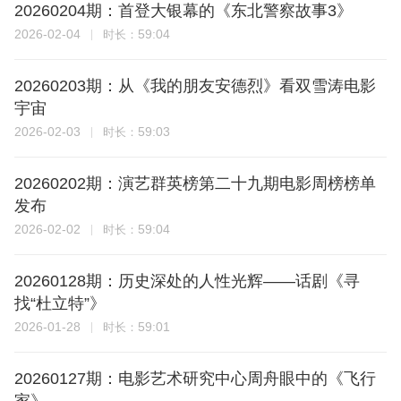
20260204期：首登大银幕的《东北警察故事3》
2026-02-04
59:04
时长：
20260203期：从《我的朋友安德烈》看双雪涛电影
宇宙
2026-02-03
59:03
时长：
20260202期：演艺群英榜第二十九期电影周榜榜单
发布
2026-02-02
59:04
时长：
20260128期：历史深处的人性光辉——话剧《寻
找“杜立特”》
2026-01-28
59:01
时长：
20260127期：电影艺术研究中心周舟眼中的《飞行