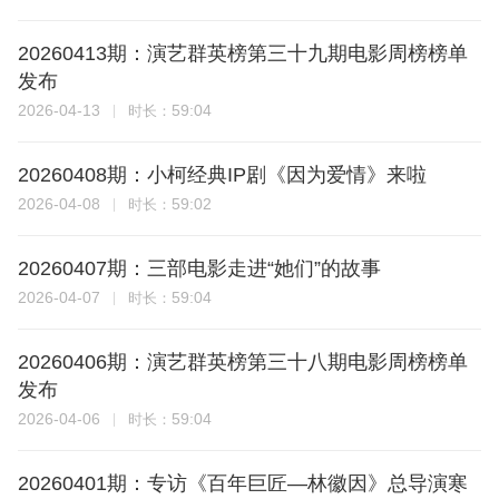
20260413期：演艺群英榜第三十九期电影周榜榜单
发布
2026-04-13
59:04
时长：
20260408期：小柯经典IP剧《因为爱情》来啦
2026-04-08
59:02
时长：
20260407期：三部电影走进“她们”的故事
2026-04-07
59:04
时长：
20260406期：演艺群英榜第三十八期电影周榜榜单
发布
2026-04-06
59:04
时长：
20260401期：专访《百年巨匠—林徽因》总导演寒