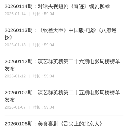
20260114期：对话央视短剧《奇迹》编剧柳桦
2026-01-14
59:04
时长：
20260113期：《钦差大臣》中国版-电影《八府巡
按》
2026-01-13
59:04
时长：
20260112期：演艺群英榜第二十六期电影周榜榜单
发布
2026-01-12
59:04
时长：
20260107期：演艺群英榜第二十五期电影周榜榜单
发布
2026-01-07
59:04
时长：
20260106期：美食喜剧《舌尖上的北京人》