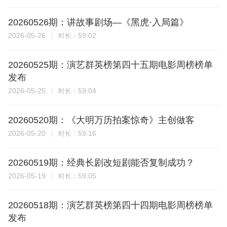
20260526期：讲故事剧场—《黑虎·入局篇》
2026-05-26
59:02
时长：
20260525期：演艺群英榜第四十五期电影周榜榜单
发布
2026-05-25
59:04
时长：
20260520期：《大明万历拍案惊奇》主创做客
2026-05-20
59:16
时长：
20260519期：经典长剧改短剧能否复制成功？
2026-05-19
59:05
时长：
20260518期：演艺群英榜第四十四期电影周榜榜单
发布