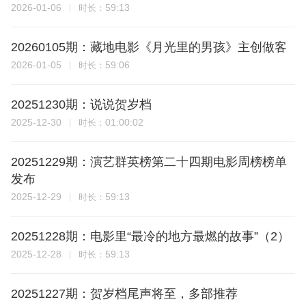
2026-01-06
59:13
时长：
20260105期：藏地电影《月光里的男孩》主创做客
2026-01-05
59:06
时长：
20251230期：说说贺岁档
2025-12-30
01:00:02
时长：
20251229期：演艺群英榜第二十四期电影周榜榜单
发布
2025-12-29
59:13
时长：
20251228期：电影里“最冷的地方最燃的故事”（2）
2025-12-28
59:13
时长：
20251227期：贺岁档尾声将至，多部推荐