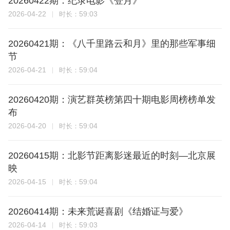
20260422期：纪录电影《登月》
2026-04-22
59:03
时长：
20260421期：《八千里路云和月》里的那些军事细
节
2026-04-21
59:04
时长：
20260420期：演艺群英榜第四十期电影周榜榜单发
布
2026-04-20
59:04
时长：
20260415期：北影节距离影迷最近的时刻—北京展
映
2026-04-15
59:04
时长：
20260414期：未来荒诞喜剧《结婚证与爱》
2026-04-14
59:03
时长：