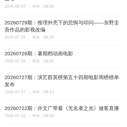
2026-08-03
59:04
时长：
20260729期：推理外壳下的悲悯与叩问——东野圭
吾作品的影视改编
2026-07-29
58:28
时长：
20260728期：暑期档动画电影
2026-07-28
59:04
时长：
20260727期：演艺群英榜第五十四期电影周榜榜单
发布
2026-07-27
59:13
时长：
20260722期：许文广带着《无名者之光》做客直播
2026-07-22
59:03
时长：