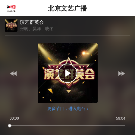
北京文艺广播
演艺群英会
张帆、昊洋、晓冬
更多节目，进入电台
00:00
59:04