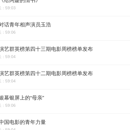
期：《给阿嬷的情书》
59:03
长：
期：对话青年相声演员玉浩
59:06
长：
1期：演艺群英榜第四十三期电影周榜榜单发布
59:04
长：
6期：演艺群英榜第四十二期电影周榜榜单发布
59:04
长：
期：银幕银屏上的“母亲”
59:06
长：
期：中国电影的青年力量
59:04
长：