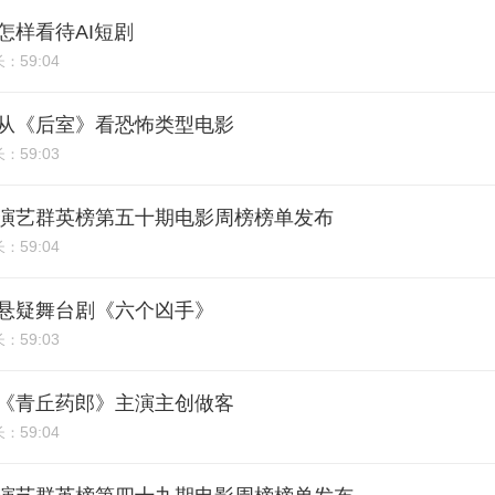
期：怎样看待AI短剧
59:04
长：
0期：从《后室》看恐怖类型电影
59:03
长：
9期：演艺群英榜第五十期电影周榜榜单发布
59:04
长：
期：悬疑舞台剧《六个凶手》
59:03
长：
3期：《青丘药郎》主演主创做客
59:04
长：