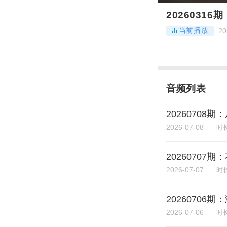
202603
当前播放
20
音频列表
2026070
2026-07-08
时
20260707
2026-07-07
时
2026070
2026-07-06
时