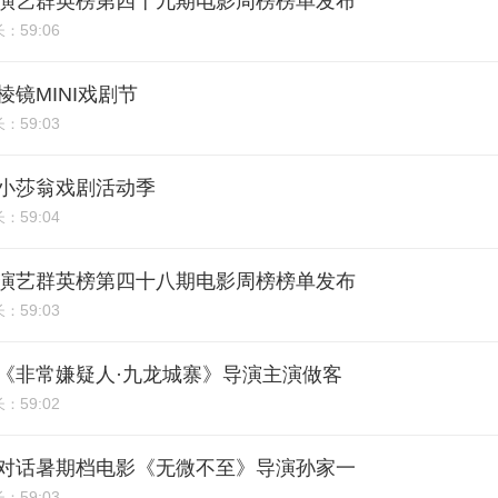
2期：演艺群英榜第四十九期电影周榜榜单发布
59:06
长：
：棱镜MINI戏剧节
59:03
长：
期：小莎翁戏剧活动季
59:04
长：
5期：演艺群英榜第四十八期电影周榜榜单发布
59:03
长：
0期：《非常嫌疑人·九龙城寨》导演主演做客
59:02
长：
9期：对话暑期档电影《无微不至》导演孙家一
59:03
长：