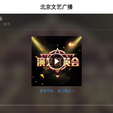
北京文艺广播
会
、晓冬
更多节目，进入电台