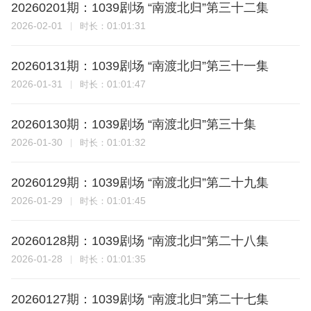
20260201期：1039剧场 “南渡北归”第三十二集
2026-02-01
01:01:31
时长：
20260131期：1039剧场 “南渡北归”第三十一集
2026-01-31
01:01:47
时长：
20260130期：1039剧场 “南渡北归”第三十集
2026-01-30
01:01:32
时长：
20260129期：1039剧场 “南渡北归”第二十九集
2026-01-29
01:01:45
时长：
20260128期：1039剧场 “南渡北归”第二十八集
2026-01-28
01:01:35
时长：
20260127期：1039剧场 “南渡北归”第二十七集