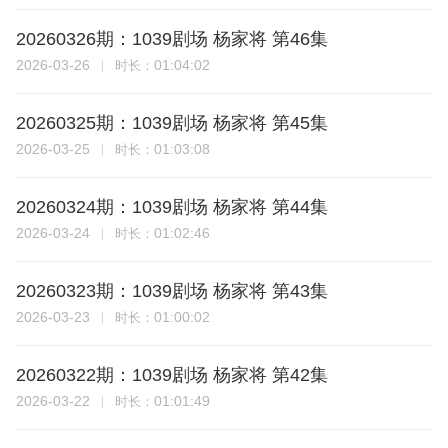
20260326期：1039剧场 杨家将 第46集
2026-03-26
01:04:02
时长：
20260325期：1039剧场 杨家将 第45集
2026-03-25
01:03:08
时长：
20260324期：1039剧场 杨家将 第44集
2026-03-24
01:02:46
时长：
20260323期：1039剧场 杨家将 第43集
2026-03-23
01:00:02
时长：
20260322期：1039剧场 杨家将 第42集
2026-03-22
01:01:49
时长：