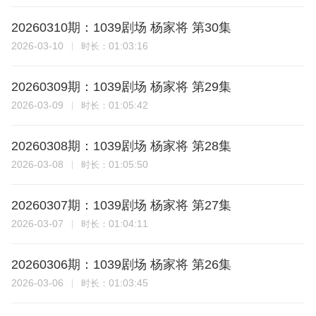
20260310期：1039剧场 杨家将 第30集
2026-03-10
01:03:16
时长：
20260309期：1039剧场 杨家将 第29集
2026-03-09
01:05:42
时长：
20260308期：1039剧场 杨家将 第28集
2026-03-08
01:05:50
时长：
20260307期：1039剧场 杨家将 第27集
2026-03-07
01:04:11
时长：
20260306期：1039剧场 杨家将 第26集
2026-03-06
01:03:45
时长：