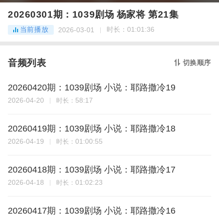
20260301期：1039剧场 杨家将 第21集
当前播放
时长：
01:01:36
2026-03-01
音频列表
切换顺序
20260420期：1039剧场 小说：耶路撒冷19
2026-04-20
58:17
时长：
20260419期：1039剧场 小说：耶路撒冷18
2026-04-19
01:00:55
时长：
20260418期：1039剧场 小说：耶路撒冷17
2026-04-18
01:02:23
时长：
20260417期：1039剧场 小说：耶路撒冷16