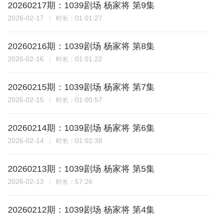
20260217期：1039剧场 杨家将 第9集
2026-02-17
01:01:27
时长：
20260216期：1039剧场 杨家将 第8集
2026-02-16
01:01:22
时长：
20260215期：1039剧场 杨家将 第7集
2026-02-15
01:00:57
时长：
20260214期：1039剧场 杨家将 第6集
2026-02-14
01:02:38
时长：
20260213期：1039剧场 杨家将 第5集
2026-02-13
57:26
时长：
20260212期：1039剧场 杨家将 第4集