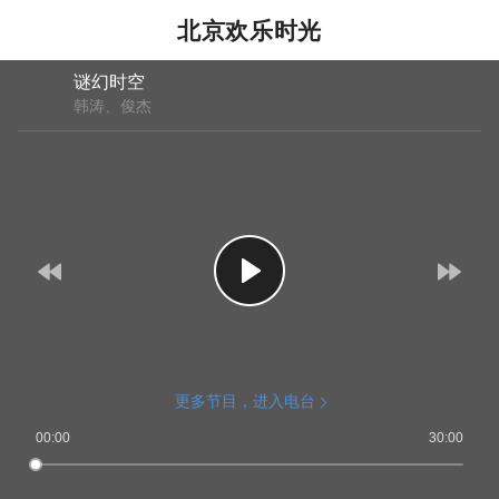
北京欢乐时光
谜幻时空
韩涛、俊杰
更多节目，进入电台
00:00
30:00