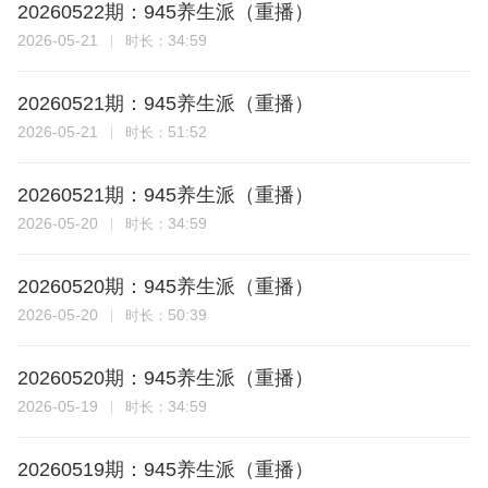
20260522期：945养生派（重播）
2026-05-21
34:59
时长：
20260521期：945养生派（重播）
2026-05-21
51:52
时长：
20260521期：945养生派（重播）
2026-05-20
34:59
时长：
20260520期：945养生派（重播）
2026-05-20
50:39
时长：
20260520期：945养生派（重播）
2026-05-19
34:59
时长：
20260519期：945养生派（重播）