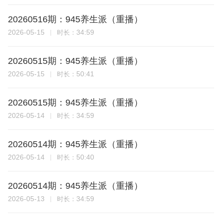
20260516期：945养生派（重播）
2026-05-15
34:59
时长：
20260515期：945养生派（重播）
2026-05-15
50:41
时长：
20260515期：945养生派（重播）
2026-05-14
34:59
时长：
20260514期：945养生派（重播）
2026-05-14
50:40
时长：
20260514期：945养生派（重播）
2026-05-13
34:59
时长：