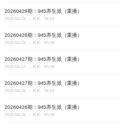
20260429期：945养生派（重播）
2026-04-28
34:59
时长：
20260428期：945养生派（重播）
2026-04-28
50:39
时长：
20260427期：945养生派（重播）
2026-04-27
50:39
时长：
20260427期：945养生派（重播）
2026-04-26
34:59
时长：
20260426期：945养生派（重播）
2026-04-26
50:39
时长：