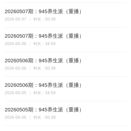
20260507期：945养生派（重播）
2026-05-07
50:39
时长：
20260507期：945养生派（重播）
2026-05-06
34:59
时长：
20260506期：945养生派（重播）
2026-05-06
50:39
时长：
20260506期：945养生派（重播）
2026-05-05
34:59
时长：
20260505期：945养生派（重播）
2026-05-05
50:39
时长：