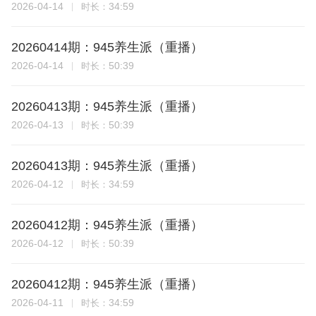
2026-04-14
34:59
时长：
20260414期：945养生派（重播）
2026-04-14
50:39
时长：
20260413期：945养生派（重播）
2026-04-13
50:39
时长：
20260413期：945养生派（重播）
2026-04-12
34:59
时长：
20260412期：945养生派（重播）
2026-04-12
50:39
时长：
20260412期：945养生派（重播）
2026-04-11
34:59
时长：