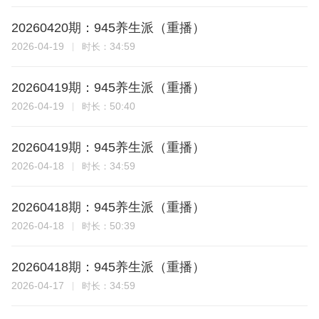
20260420期：945养生派（重播）
2026-04-19
34:59
时长：
20260419期：945养生派（重播）
2026-04-19
50:40
时长：
20260419期：945养生派（重播）
2026-04-18
34:59
时长：
20260418期：945养生派（重播）
2026-04-18
50:39
时长：
20260418期：945养生派（重播）
2026-04-17
34:59
时长：