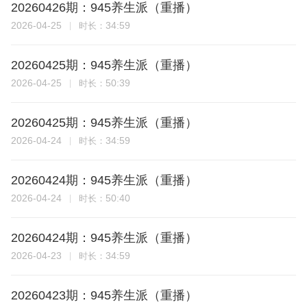
20260426期：945养生派（重播）
2026-04-25
34:59
时长：
20260425期：945养生派（重播）
2026-04-25
50:39
时长：
20260425期：945养生派（重播）
2026-04-24
34:59
时长：
20260424期：945养生派（重播）
2026-04-24
50:40
时长：
20260424期：945养生派（重播）
2026-04-23
34:59
时长：
20260423期：945养生派（重播）