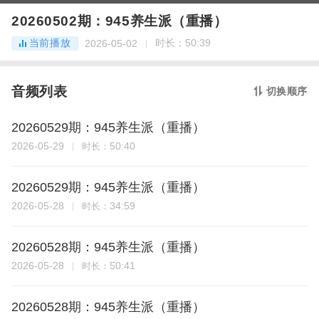
20260502期：945养生派（重播）
当前播放
时长：
50:39
2026-05-02
音频列表
切换顺序
20260529期：945养生派（重播）
2026-05-29
50:40
时长：
20260529期：945养生派（重播）
2026-05-28
34:59
时长：
20260528期：945养生派（重播）
2026-05-28
50:41
时长：
20260528期：945养生派（重播）