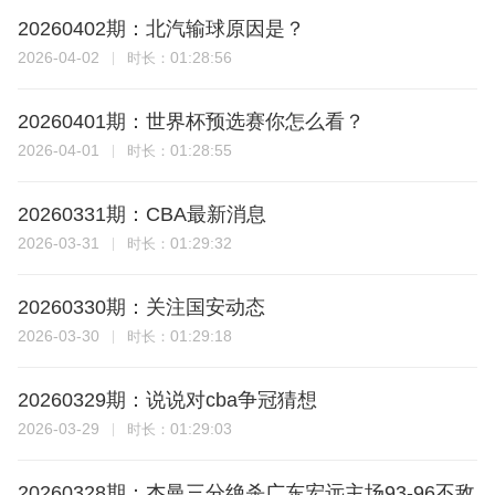
20260402期：北汽输球原因是？
2026-04-02
01:28:56
时长：
20260401期：世界杯预选赛你怎么看？
2026-04-01
01:28:55
时长：
20260331期：CBA最新消息
2026-03-31
01:29:32
时长：
20260330期：关注国安动态
2026-03-30
01:29:18
时长：
20260329期：说说对cba争冠猜想
2026-03-29
01:29:03
时长：
20260328期：杰曼三分绝杀广东宏远主场93-96不敌