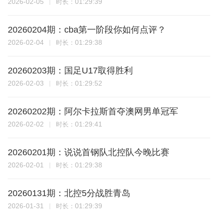
2026-02-05
01:29:39
时长：
20260204期：cba第一阶段你如何点评？
2026-02-04
01:29:38
时长：
20260203期：国足U17取得胜利
2026-02-03
01:29:52
时长：
20260202期：阿尔卡拉斯首夺澳网男单冠军
2026-02-02
01:29:41
时长：
20260201期：说说首钢队北控队今晚比赛
2026-02-01
01:29:38
时长：
20260131期：北控5分战胜青岛
2026-01-31
01:29:39
时长：