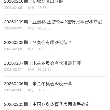
20260210期：郑钦文复出取胜
2026-02-09
29:38
时长：
20260209期：亚洲杯-王楚钦4-2逆转张本智和夺冠
2026-02-09
01:29:38
时长：
20260208期：冬奥会有哪些期待？
2026-02-08
01:29:38
时长：
20260207期：米兰冬奥会今天凌晨开幕
2026-02-07
01:29:52
时长：
20260206期：米兰冬奥会今晚开幕
2026-02-06
01:29:38
时长：
20260205期：中国冬奥体育代表团旗手确定