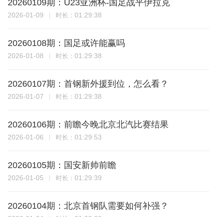
20260109期：U23亚洲杯-国足战平伊拉克
2026-01-09
01:29:38
时长：
20260108期：国足或许能赢吗
2026-01-08
01:29:38
时长：
20260107期：首钢新外援到位，怎么看？
2026-01-07
01:29:38
时长：
20260106期：前瞻今晚北京北汽比赛结果
2026-01-06
01:29:53
时长：
20260105期：国安新帅前瞻
2026-01-05
01:29:39
时长：
20260104期：北京首钢队需要如何补强？