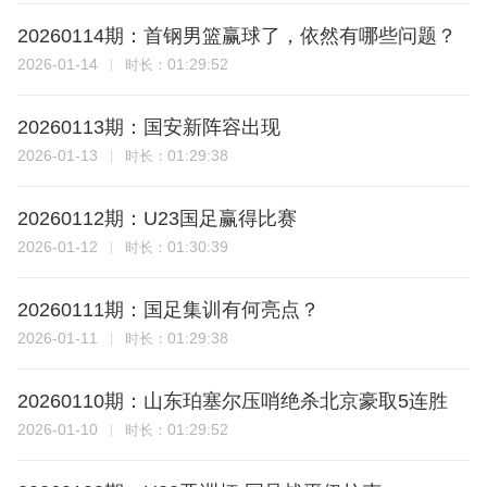
20260114期：首钢男篮赢球了，依然有哪些问题？
2026-01-14
01:29:52
时长：
20260113期：国安新阵容出现
2026-01-13
01:29:38
时长：
20260112期：U23国足赢得比赛
2026-01-12
01:30:39
时长：
20260111期：国足集训有何亮点？
2026-01-11
01:29:38
时长：
20260110期：山东珀塞尔压哨绝杀北京豪取5连胜
2026-01-10
01:29:52
时长：