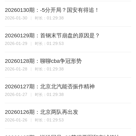
20260130期：-5分开局？国安有得追！
2026-01-30
01:29:38
时长：
20260129期：首钢末节崩盘的原因是？
2026-01-29
01:29:53
时长：
20260128期：聊聊cba争冠形势
2026-01-28
01:29:38
时长：
20260127期：北京北汽能否振作精神
2026-01-27
01:29:38
时长：
20260126期：北京两队再出发
2026-01-26
01:29:53
时长：