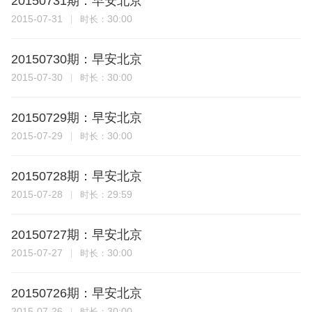
20150731期：早安北京
2015-07-31
30:00
时长：
20150730期：早安北京
2015-07-30
30:00
时长：
20150729期：早安北京
2015-07-29
30:00
时长：
20150728期：早安北京
2015-07-28
29:59
时长：
20150727期：早安北京
2015-07-27
30:00
时长：
20150726期：早安北京
2015-07-26
30:00
时长：