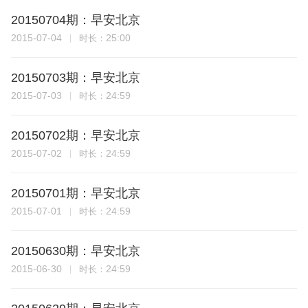
20150704期：早安北京
2015-07-04
25:00
时长：
20150703期：早安北京
2015-07-03
24:59
时长：
20150702期：早安北京
2015-07-02
24:59
时长：
20150701期：早安北京
2015-07-01
24:59
时长：
20150630期：早安北京
2015-06-30
24:59
时长：