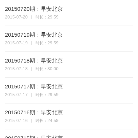
20150720期：早安北京
2015-07-20
29:59
时长：
20150719期：早安北京
2015-07-19
29:59
时长：
20150718期：早安北京
2015-07-18
30:00
时长：
20150717期：早安北京
2015-07-17
29:59
时长：
20150716期：早安北京
2015-07-16
24:59
时长：