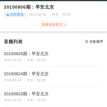
20150806期：早安北京
当前播放
时长：
30:00
2015-08-06
查看精选留言
音频列表
切换顺序
20150925期：早安北京
2015-09-25
29:59
时长：
20150924期：早安北京
2015-09-24
30:00
时长：
20150923期：早安北京
2015-09-23
29:58
时长：