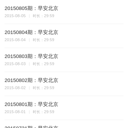
20150805期：早安北京
2015-08-05
29:59
时长：
20150804期：早安北京
2015-08-04
29:59
时长：
20150803期：早安北京
2015-08-03
29:59
时长：
20150802期：早安北京
2015-08-02
29:59
时长：
20150801期：早安北京
2015-08-01
29:59
时长：