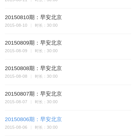
20150810期：早安北京
2015-08-10
30:00
时长：
20150809期：早安北京
2015-08-09
30:00
时长：
20150808期：早安北京
2015-08-08
30:00
时长：
20150807期：早安北京
2015-08-07
30:00
时长：
20150806期：早安北京
2015-08-06
30:00
时长：