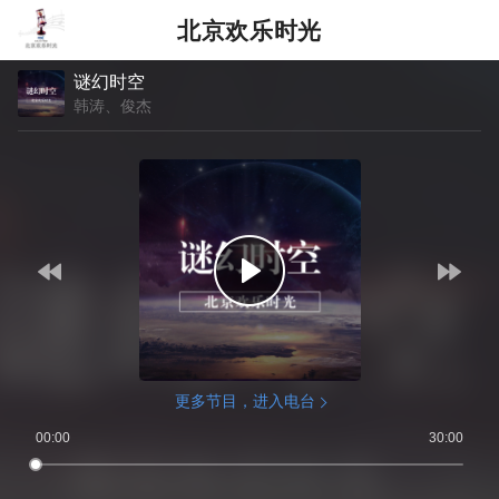
北京欢乐时光
谜幻时空
韩涛、俊杰
更多节目，进入电台
00:00
30:00