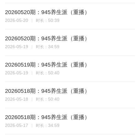
20260520期：945养生派（重播）
2026-05-20
50:39
时长：
20260520期：945养生派（重播）
2026-05-19
34:59
时长：
20260519期：945养生派（重播）
2026-05-19
50:40
时长：
20260518期：945养生派（重播）
2026-05-18
50:40
时长：
20260518期：945养生派（重播）
2026-05-17
34:59
时长：