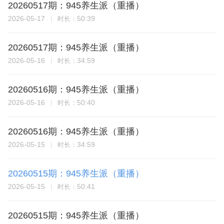
20260517期：945养生派（重播）
2026-05-17
50:39
时长：
20260517期：945养生派（重播）
2026-05-16
34:59
时长：
20260516期：945养生派（重播）
2026-05-16
50:40
时长：
20260516期：945养生派（重播）
2026-05-15
34:59
时长：
20260515期：945养生派（重播）
2026-05-15
50:41
时长：
20260515期：945养生派（重播）