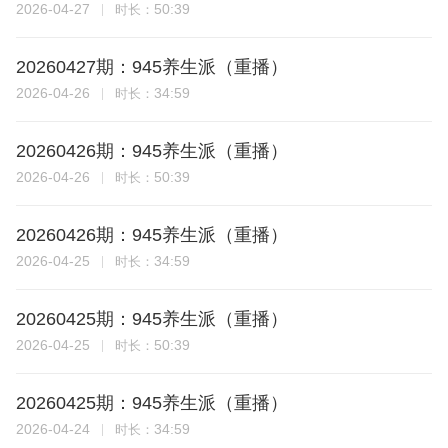
2026-04-27
50:39
时长：
20260427期：945养生派（重播）
2026-04-26
34:59
时长：
20260426期：945养生派（重播）
2026-04-26
50:39
时长：
20260426期：945养生派（重播）
2026-04-25
34:59
时长：
20260425期：945养生派（重播）
2026-04-25
50:39
时长：
20260425期：945养生派（重播）
2026-04-24
34:59
时长：