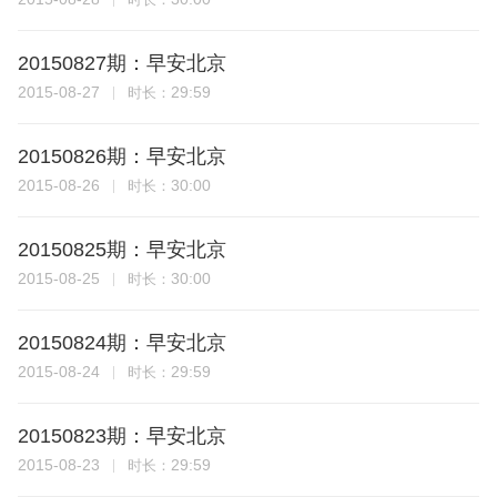
20150827期：早安北京
2015-08-27
29:59
时长：
20150826期：早安北京
2015-08-26
30:00
时长：
20150825期：早安北京
2015-08-25
30:00
时长：
20150824期：早安北京
2015-08-24
29:59
时长：
20150823期：早安北京
2015-08-23
29:59
时长：