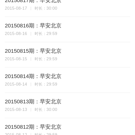
20150817期：早安北京
2015-08-17
30:00
时长：
20150816期：早安北京
2015-08-16
29:59
时长：
20150815期：早安北京
2015-08-15
29:59
时长：
20150814期：早安北京
2015-08-14
29:59
时长：
20150813期：早安北京
2015-08-13
30:00
时长：
20150812期：早安北京
2015-08-12
29:59
时长：