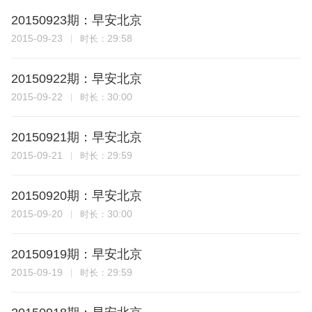
20150923期：早安北京
2015-09-23
29:58
时长：
20150922期：早安北京
2015-09-22
30:00
时长：
20150921期：早安北京
2015-09-21
29:59
时长：
20150920期：早安北京
2015-09-20
30:00
时长：
20150919期：早安北京
2015-09-19
29:59
时长：