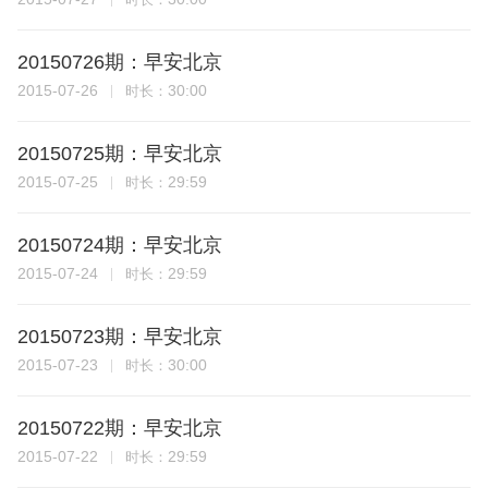
20150726期：早安北京
2015-07-26
30:00
时长：
20150725期：早安北京
2015-07-25
29:59
时长：
20150724期：早安北京
2015-07-24
29:59
时长：
20150723期：早安北京
2015-07-23
30:00
时长：
20150722期：早安北京
2015-07-22
29:59
时长：