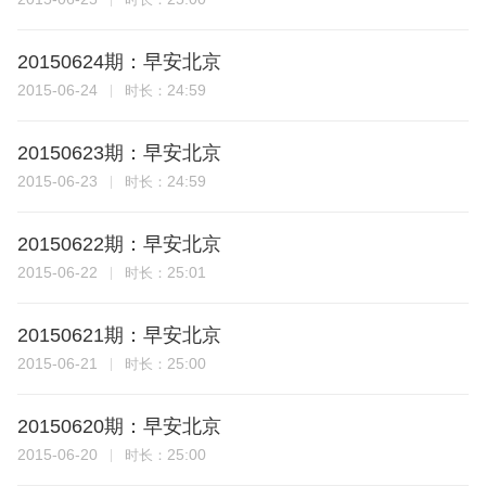
20150624期：早安北京
2015-06-24
24:59
时长：
20150623期：早安北京
2015-06-23
24:59
时长：
20150622期：早安北京
2015-06-22
25:01
时长：
20150621期：早安北京
2015-06-21
25:00
时长：
20150620期：早安北京
2015-06-20
25:00
时长：