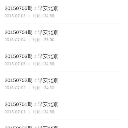
20150705期：早安北京
2015-07-05
24:59
时长：
20150704期：早安北京
2015-07-04
25:00
时长：
20150703期：早安北京
2015-07-03
24:59
时长：
20150702期：早安北京
2015-07-02
24:59
时长：
20150701期：早安北京
2015-07-01
24:59
时长：