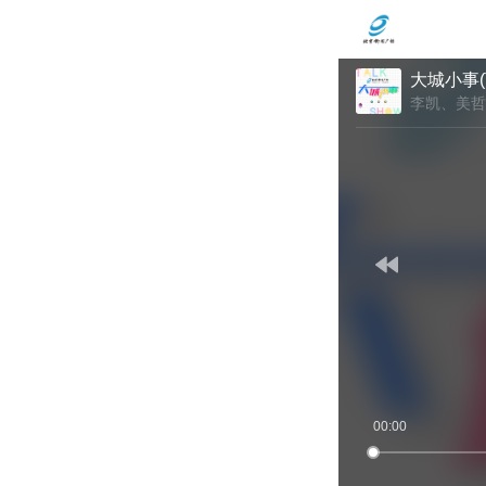
大城小事(
李凯、美哲
00:00