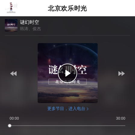
北京欢乐时光
谜幻时空
韩涛、俊杰
更多节目，进入电台
00:00
30:00