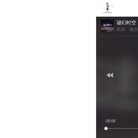
谜幻时空
韩涛、俊杰
00:00