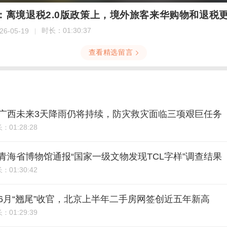
9期：离境退税2.0版政策上，境外旅客来华购物和退税
时长：
01:30:37
26-05-19
查看精选留言
8期：广西未来3天降雨仍将持续，防灾救灾面临三项艰巨任务
01:28:28
长：
7期：青海省博物馆通报“国家一级文物发现TCL字样”调查结果
01:30:42
长：
6期：6月“翘尾”收官，北京上半年二手房网签创近五年新高
01:29:39
长：