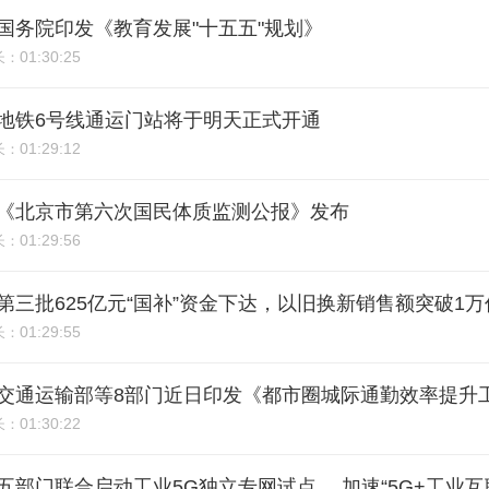
期：国务院印发《教育发展"十五五"规划》
01:30:25
长：
9期：地铁6号线通运门站将于明天正式开通
01:29:12
长：
8期：《北京市第六次国民体质监测公报》发布
01:29:56
长：
期：第三批625亿元“国补”资金下达，以旧换新销售额突破1
01:29:55
长：
6期：交通运输部等8部门近日印发《都市圈城际通勤效率提
01:30:22
长：
5期：五部门联合启动工业5G独立专网试点， 加速“5G+工业