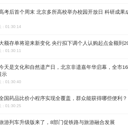
5期：高考后首个周末 北京多所高校举办校园开放日 科研成
01:30:14
长：
4期：大额存单将迎来新变化 央行拟下调个人认购起点金额到2
01:30:11
长：
3期：今天是文化和自然遗产日，北京非遗嘉年华启幕，全市1
展示
01:30:40
长：
2期：全国药品比价小程序实现全覆盖，群众能获得哪些便利？
01:30:25
长：
1期：旅游列车升级版来了，8部门促铁路与旅游融合发展