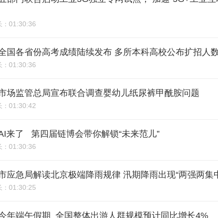
01:30:36
长：
4期：全国各省份高考成绩陆续发布 多所本科高校公布扩招人
01:30:36
长：
3期：市场监管总局宣布联合调查婴幼儿纸尿裤甲酰胺问题
01:30:42
长：
期：AI来了 第四届链博会带你解锁“未来范儿”
01:30:36
长：
1期：市应急局解读北京极端降雨规律 汛期降雨出现“两强两集
01:30:25
长：
0期：今年端午假期 全国整体出游人群规模预计同比增长4%