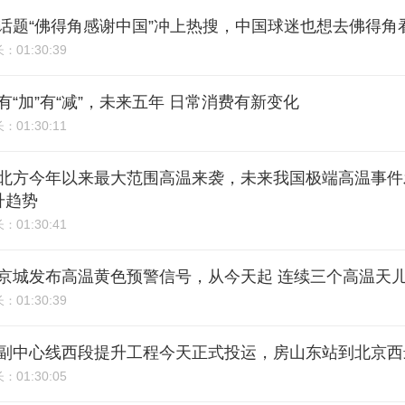
5期：话题“佛得角感谢中国”冲上热搜，中国球迷也想去佛得角
01:30:39
长：
期：有“加”有“减”，未来五年 日常消费有新变化
01:30:11
长：
3期：北方今年以来最大范围高温来袭，未来我国极端高温事
升趋势
01:30:41
长：
2期：京城发布高温黄色预警信号，从今天起 连续三个高温天
01:30:39
长：
1期：副中心线西段提升工程今天正式投运，房山东站到北京西
01:30:05
长：