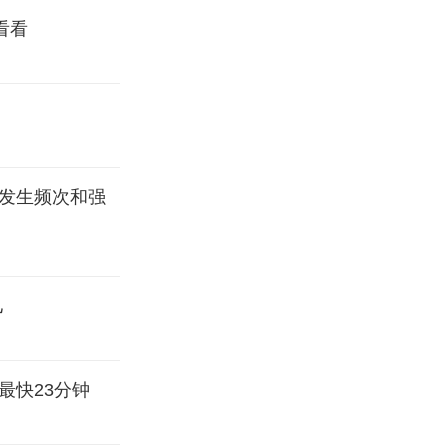
看看
件发生频次和强
儿
最快23分钟