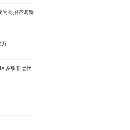
果成为高招咨询新
0万
6区多项非遗代