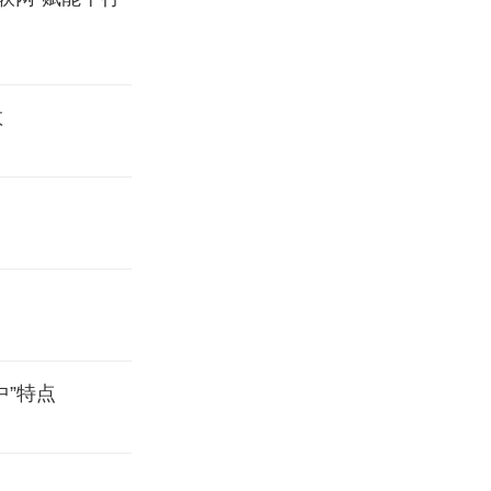
数
中”特点