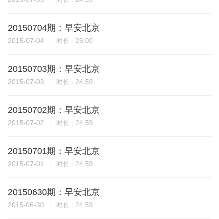
20150704期：早安北京
2015-07-04
25:00
时长：
20150703期：早安北京
2015-07-03
24:59
时长：
20150702期：早安北京
2015-07-02
24:59
时长：
20150701期：早安北京
2015-07-01
24:59
时长：
20150630期：早安北京
2015-06-30
24:59
时长：