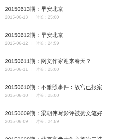
20150613期：早安北京
2015-06-13
25:00
时长：
20150612期：早安北京
2015-06-12
24:59
时长：
20150611期：网文作家迎来春天？
2015-06-11
25:00
时长：
20150610期：不雅照事件：故宫已报案
2015-06-10
25:00
时长：
20150609期：梁朝伟写影评被赞文笔好
2015-06-09
24:59
时长：