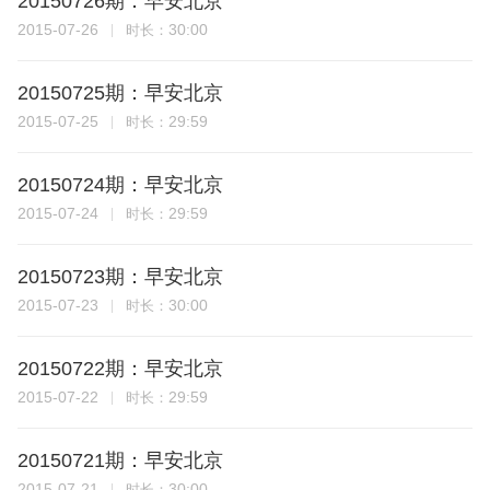
20150726期：早安北京
2015-07-26
30:00
时长：
20150725期：早安北京
2015-07-25
29:59
时长：
20150724期：早安北京
2015-07-24
29:59
时长：
20150723期：早安北京
2015-07-23
30:00
时长：
20150722期：早安北京
2015-07-22
29:59
时长：
20150721期：早安北京
2015-07-21
30:00
时长：