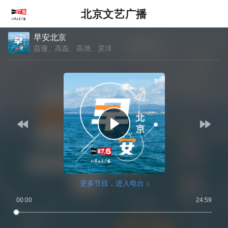
北京文艺广播
早安北京
苗珊、高磊、高滟、昊洋
更多节目，进入电台
00:00
24:59