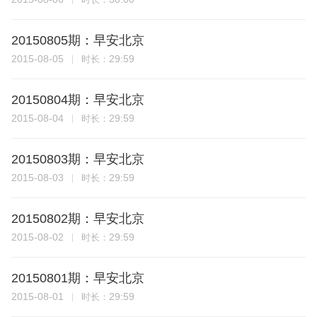
20150805期：早安北京
2015-08-05
29:59
时长：
20150804期：早安北京
2015-08-04
29:59
时长：
20150803期：早安北京
2015-08-03
29:59
时长：
20150802期：早安北京
2015-08-02
29:59
时长：
20150801期：早安北京
2015-08-01
29:59
时长：