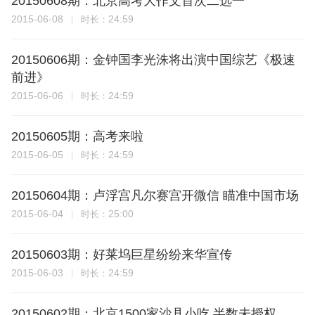
20150608期：北京高考大作文首次二选一
2015-06-08
24:59
时长：
20150606期：金钟国李光洙将出演中国综艺《极速
前进》
2015-06-06
24:59
时长：
20150605期：高考来啦
2015-06-05
24:59
时长：
20150604期：卢浮宫凡尔赛宫开微信 瞄准中国市场
2015-06-04
25:00
时长：
20150603期：好莱坞巨星纷纷来华宣传
2015-06-03
24:59
时长：
20150602期：北京1500家沙县小吃 半数未授权