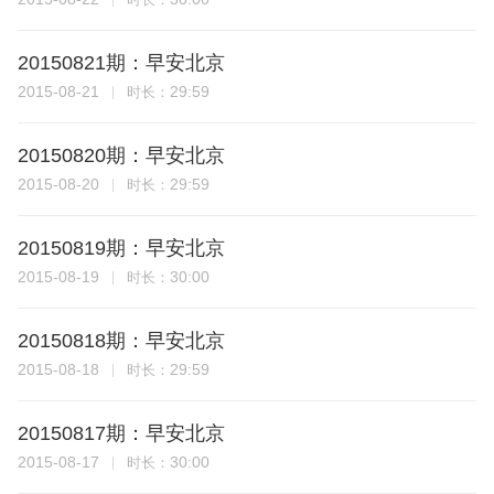
20150821期：早安北京
2015-08-21
29:59
时长：
20150820期：早安北京
2015-08-20
29:59
时长：
20150819期：早安北京
2015-08-19
30:00
时长：
20150818期：早安北京
2015-08-18
29:59
时长：
20150817期：早安北京
2015-08-17
30:00
时长：