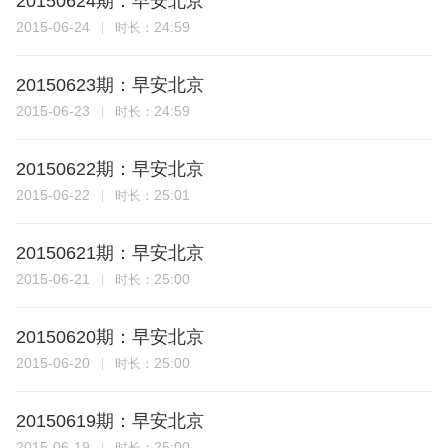
20150624期：早安北京
2015-06-24
24:59
时长：
20150623期：早安北京
2015-06-23
24:59
时长：
20150622期：早安北京
2015-06-22
25:01
时长：
20150621期：早安北京
2015-06-21
25:00
时长：
20150620期：早安北京
2015-06-20
25:00
时长：
20150619期：早安北京
2015-06-19
25:00
时长：