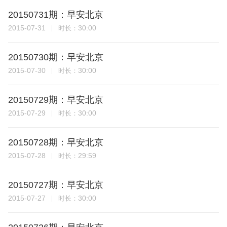
20150731期：早安北京
2015-07-31
30:00
时长：
20150730期：早安北京
2015-07-30
30:00
时长：
20150729期：早安北京
2015-07-29
30:00
时长：
20150728期：早安北京
2015-07-28
29:59
时长：
20150727期：早安北京
2015-07-27
30:00
时长：