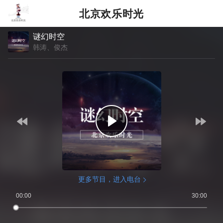
北京欢乐时光
谜幻时空
韩涛、俊杰
更多节目，进入电台
00:00
30:00