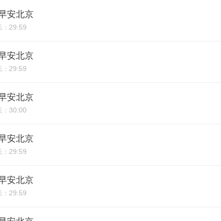
期：早安北京
29:59
长：
期：早安北京
29:59
长：
期：早安北京
30:00
长：
期：早安北京
29:59
长：
期：早安北京
29:59
长：