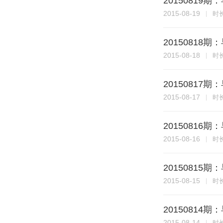
20150819
2015-08-19
时
20150818
2015-08-18
时
20150817
2015-08-17
时
20150816
2015-08-16
时
20150815
2015-08-15
时
20150814
2015-08-14
时