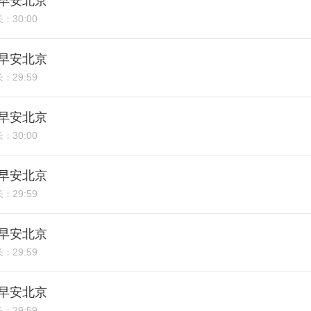
期：早安北京
30:00
长：
期：早安北京
29:59
长：
期：早安北京
30:00
长：
期：早安北京
29:59
长：
期：早安北京
29:59
长：
期：早安北京
29:59
长：