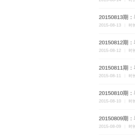
20150813
2015-08-13
时
20150812
2015-08-12
时
20150811
2015-08-11
时
20150810
2015-08-10
时
20150809
2015-08-09
时