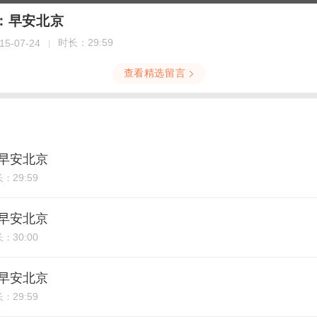
4期：早安北京
时长：
29:59
15-07-24
查看精选留言
期：早安北京
29:59
长：
期：早安北京
30:00
长：
期：早安北京
29:59
长：