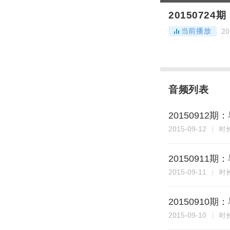
2015072
当前播放
20
音频列表
20150912
2015-09-12
时
20150911
2015-09-11
时
20150910
2015-09-10
时