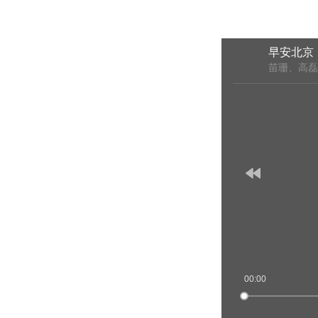
早安北京
苗珊、高磊
00:00