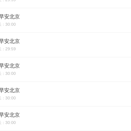
期：早安北京
30:00
长：
期：早安北京
29:59
长：
期：早安北京
30:00
长：
期：早安北京
30:00
长：
期：早安北京
30:00
长：