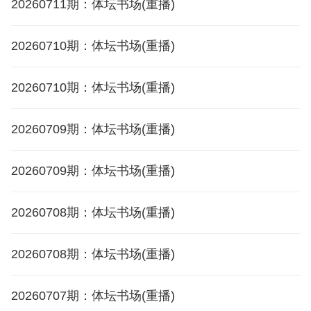
20260711期：体坛书场(重播)
20260710期：体坛书场(重播)
20260710期：体坛书场(重播)
20260709期：体坛书场(重播)
20260709期：体坛书场(重播)
20260708期：体坛书场(重播)
20260708期：体坛书场(重播)
20260707期：体坛书场(重播)