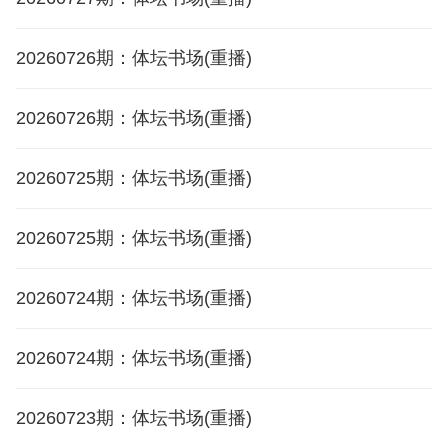
20260726期：体坛书场(重播)
20260726期：体坛书场(重播)
20260725期：体坛书场(重播)
20260725期：体坛书场(重播)
20260724期：体坛书场(重播)
20260724期：体坛书场(重播)
20260723期：体坛书场(重播)