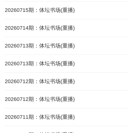
20260715期：体坛书场(重播)
20260714期：体坛书场(重播)
20260713期：体坛书场(重播)
20260713期：体坛书场(重播)
20260712期：体坛书场(重播)
20260712期：体坛书场(重播)
20260711期：体坛书场(重播)