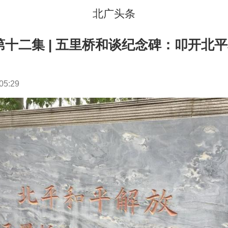
北广头条
十二集 | 五里桥和谈纪念碑：叩开北
05:29