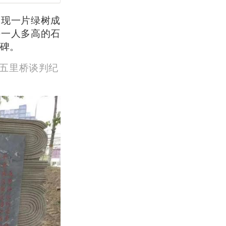
出现一片绿树成
块一人多高的石
碑。
五里桥谈判纪