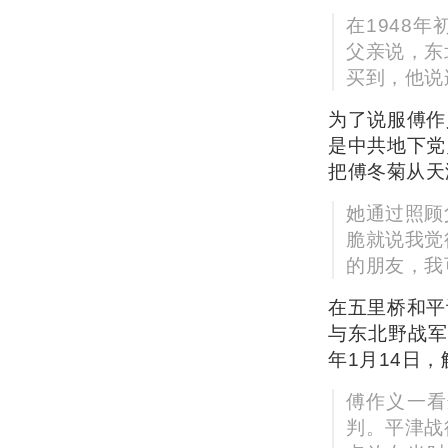
在1948
父亲说，东
买到，他说
为了说服傅作
是中共地下党
把傅冬菊从天
她通过照顾
脆就说我觉
的朋友，我
在五里桥和平
与东北野战军
年1月14日
傅作义一看
判。平津战