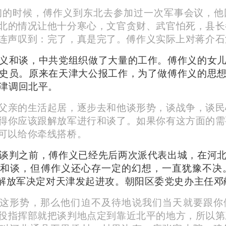
年初的时候，傅作义到东北去参加过一次军事会议，
北的情况让他十分寒心，文官贪财、武官怕死，县长
连声叹到：完了，真是完了。傅作义实际上对蒋介石
义和谈，中共党组织做了大量的工作。傅作义的女
史员。原来在天津大公报工作，为了做傅作义的思
津调回北平。
父亲的生活起居，逐步去和他谈形势，谈战争，谈民
得你应该跟解放军进行和谈了。如果你有这方面的需
可以给你牵线搭桥。
谈判之前，傅作义已经先后两次派代表出城，在河
和谈，但傅作义还心存一定的幻想，一直犹豫不决。
，解放军决定对天津发起进攻。朝阳区委党史办主任邓
这形势，那么他们迫不及待地说我们当天就要跟你
役指挥部就把谈判地点定到靠近北平的地方，所以第