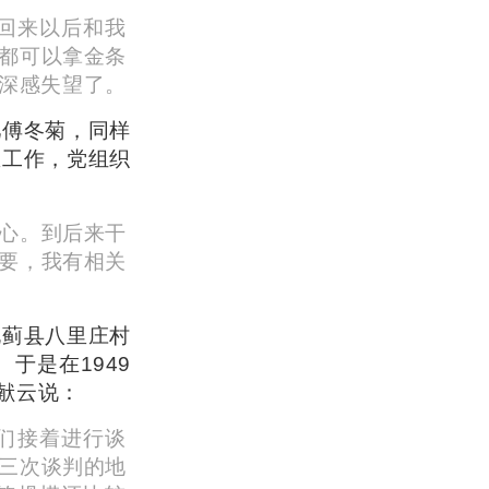
他回来以后和我
都可以拿金条
深感失望了。
儿傅冬菊，同样
想工作，党组织
心。到后来干
要，我有相关
北蓟县八里庄村
于是在1949
献云说：
们接着进行谈
三次谈判的地