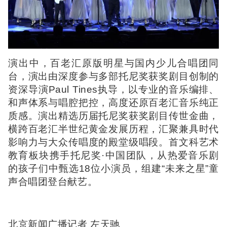
演出中，百老汇原版明星与国内少儿合唱团同
台，演出由深度参与多部托尼奖获奖剧目创制的
资深导演Paul Tines执导，以专业的音乐编排、
和声体系与唱腔把控，高度还原百老汇音乐纯正
质感。演出精选历届托尼奖获奖剧目传世金曲，
横跨百老汇半世纪黄金发展历程，汇聚兼具时代
影响力与大众传唱度的殿堂级唱段。首文科艺术
教育板块携手托尼奖·中国团队，从热爱音乐剧
的孩子们中甄选18位小演员，组建“未来之星”童
声合唱团登台献艺。
北京新闻广播记者 左天驰