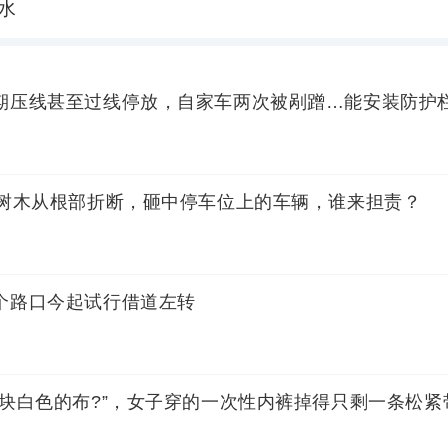
水
期压线甚至过线停放，自家车两次被剐蹭…能安装防护
的树木从根部折断，砸中停车位上的车辆，谁来担责？
个路口今起试行借道左转
有块白色的布?”，女子穿的一次性内裤掉得只剩一条松紧