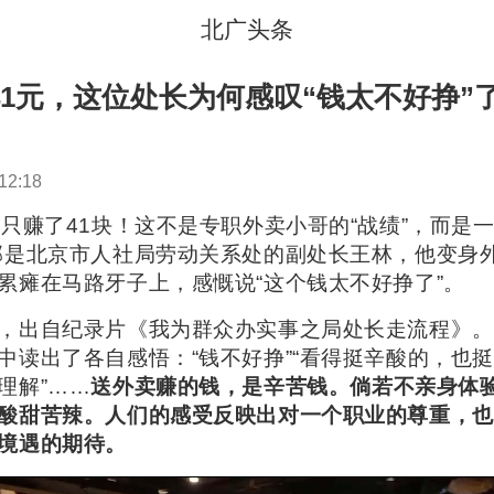
北广头条
41元，这位处长为何感叹“钱太不好挣”了 
12:18
，只赚了41块！这不是专职外卖小哥的“战绩”，而是一
部是北京市人社局劳动关系处的副处长王林，他变身
累瘫在马路牙子上，感慨说“这个钱太不好挣了”。
，出自纪录片《我为群众办实事之局处长走流程》。
中读出了各自感悟：“钱不好挣”“看得挺辛酸的，也挺
理解”……
送外卖赚的钱，是辛苦钱。倘若不亲身体
酸甜苦辣。人们的感受反映出对一个职业的尊重，也
境遇的期待。