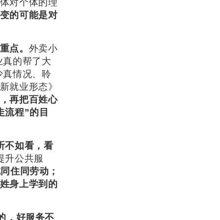
体对个体的理
变的可能是对
重点。
外卖小
业真的帮了大
少真情况、聆
新就业形态》
，再把百姓心
走流程”的目
听不如看，看
提升公共服
吃同住同劳动；
姓身上学到的
的，好服务不