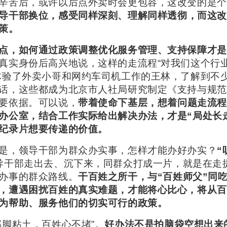
辛苦后，或许以后点外卖时会更包容，这改变的是个
导干部换位，感受同样深刻、理解同样透彻，而这改
策。
点，如何通过政策调整优化服务管理、支持保障才是
真实身份后高兴地说，这样的走流程“对我们这个行
体验了外卖小哥和网约车司机工作的王林，了解到不
话，这些都成为北京市人社局研究制定《支持与规范
要依据。可以说，
带着使命下基层，想着问题走流程
办公室，结合工作实际给出解决办法，才是“局处长
纪录片想要传递的价值。
是，领导干部为群众办实事，怎样才能办好办实？
“
导干部走出去、沉下来，同群众打成一片，就是在走
办事的群众路线。
干百姓之所干，与“百姓师父”同
，遭遇困扰百姓的真实难题，才能将心比心，将从百
为帮助、服务他们的切实可行的政策。
部脚粘土，百姓心不堵”。
好办法不是拍脑袋空想出来