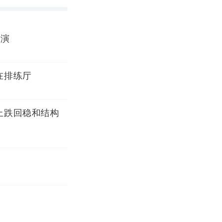
上演
在排练厅
止跌回稳和结构