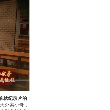
单就纪录片的
天外卖小哥，