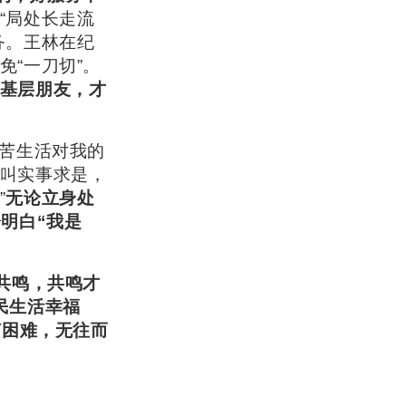
“局处长走流
务。王林在纪
“一刀切”。
基层朋友，才
艰苦生活对我的
叫实事求是，
”
无论立身处
明白“我是
共鸣，共鸣才
民生活幸福
何困难，无往而