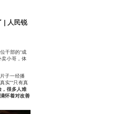
| 人民锐
位干部的“成
外卖小哥，体
片子一经播
真实”“只有真
验，很多人难
满怀着对改善