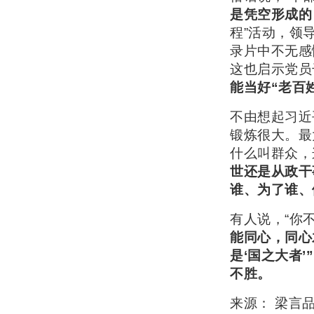
是凭空形成的
程”活动，领
录片中不无感
这也启示党员
能当好“老百
不由想起习近
锻炼很大。最
什么叫群众，
世还是从政干
谁、为了谁、
有人说，“你
能同心，同心
是‘国之大者
不胜。
来源：
梁言品