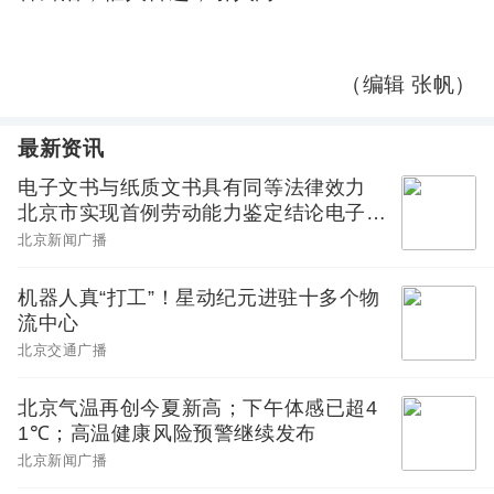
（编辑 张帆）
最新资讯
电子文书与纸质文书具有同等法律效力
北京市实现首例劳动能力鉴定结论电子送
达
北京新闻广播
机器人真“打工”！星动纪元进驻十多个物
流中心
北京交通广播
北京气温再创今夏新高；下午体感已超4
1℃；高温健康风险预警继续发布
北京新闻广播