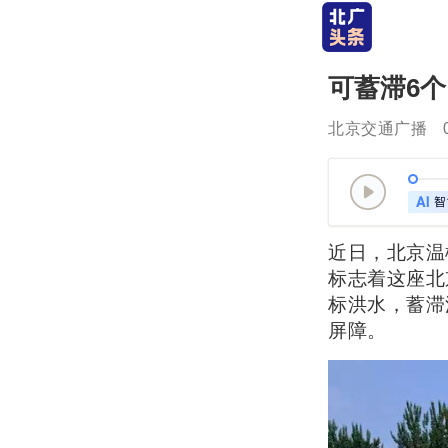
可蓄滞6
北京交通广播
近日，北京温
标志着这座北
标洪水，蓄滞
屏障。