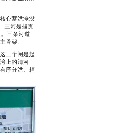
核心蓄洪淹没
。三河是指贯
里。三条河道
主骨架。
这三个闸是起
湾上的清河
有序分洪、精