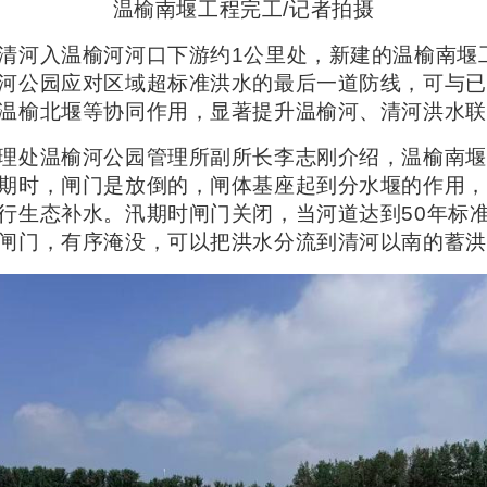
温榆南堰工程完工/记者拍摄
清河入温榆河河口下游约1公里处，新建的温榆南堰
河公园应对区域超标准洪水的最后一道防线，可与已
温榆北堰等协同作用，显著提升温榆河、清河洪水联
理处温榆河公园管理所副所长李志刚介绍，温榆南堰
期时，闸门是放倒的，闸体基座起到分水堰的作用，
行生态补水。汛期时闸门关闭，当河道达到50年标
闸门，有序淹没，可以把洪水分流到清河以南的蓄洪