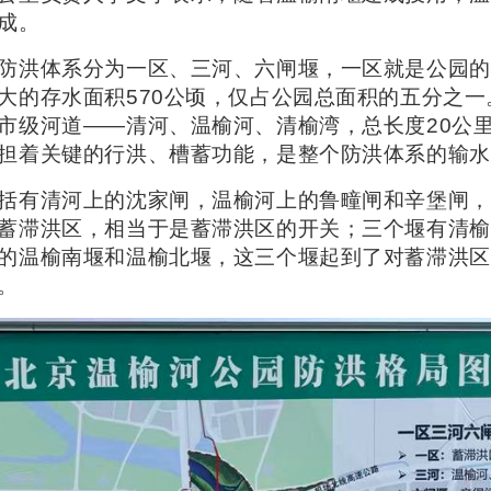
成。
防洪体系分为一区、三河、六闸堰，一区就是公园的
大的存水面积570公顷，仅占公园总面积的五分之一
市级河道——清河、温榆河、清榆湾，总长度20公
担着关键的行洪、槽蓄功能，是整个防洪体系的输水
括有清河上的沈家闸，温榆河上的鲁疃闸和辛堡闸，
蓄滞洪区，相当于是蓄滞洪区的开关；三个堰有清榆
的温榆南堰和温榆北堰，这三个堰起到了对蓄滞洪区
。