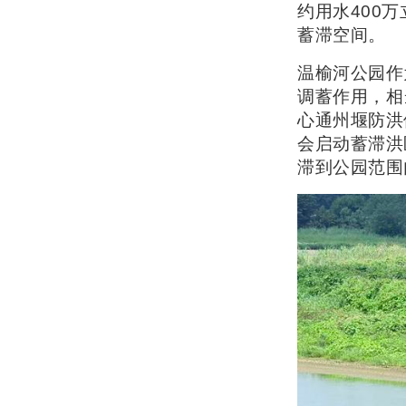
约用水400
蓄滞空间。
温榆河公园作
调蓄作用，相
心通州堰防洪
会启动蓄滞洪
滞到公园范围