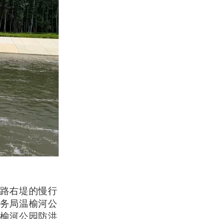
路右堤的慢行
务局温榆河公
榆河公园防洪