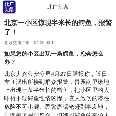
北广头条
北京一小区惊现半米长的鳄鱼，报警
了！
北京交通广播
04-28 03:14
如果您的小区出现一条鳄鱼，
您会怎么
办？
北京大兴公安分局4月27日通报称，
近日
亦庄派出所接到群众报警，
贵园南里绿地
上出现一条半米长的鳄鱼，
把小区里的人
吓得不轻
鳄鱼性情凶悍，咬人致伤的潜在
危险不可小觑。民警唐曙光赶到事发地，
立即疏离围观群众，但询问鳄鱼的来源未