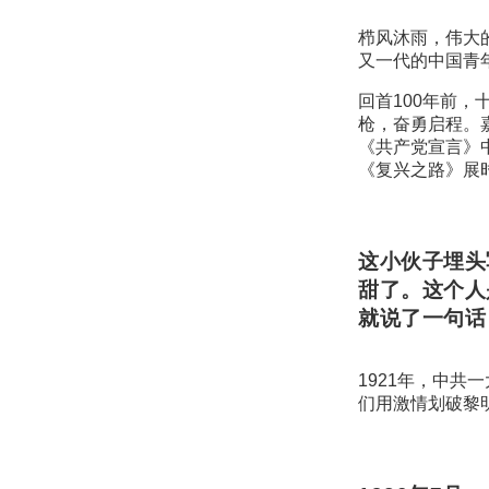
栉风沐雨，伟大
又一代的中国青
回首100年前
枪，奋勇启程。
《共产党宣言》
《复兴之路》展
这小伙子埋头
甜了。这个人
就说了一句话
1921年，中共
们用激情划破黎