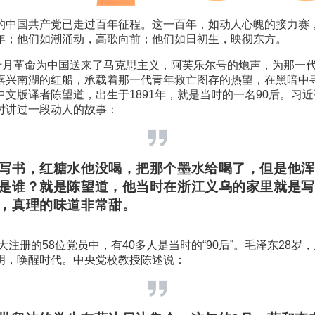
的中国共产党已走过百年征程。这一百年，如动人心魄的接力赛
年；他们如潮涌动，高歌向前；他们如日初生，映彻东方。
，十月革命为中国送来了马克思主义，阿芙乐尔号的炮声，为那一
嘉兴南湖的红船，承载着那一代青年救亡图存的热望，在黑暗中
中文版译者陈望道，出生于1891年，就是当时的一名90后。习
时讲过一段动人的故事：
写书，红糖水他没喝，把那个墨水给喝了，但是他浑
是谁？就是陈望道，他当时在浙江义乌的家里就是写
，真理的味道非常甜。
一大注册的58位党员中，有40多人是当时的“90后”。毛泽东28岁
明，唤醒时代。中央党校教授陈述说：