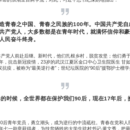
造青春之中国、青春之民族的100年。中国共产党自
共产党人，大多数都是在青年时代，就满怀信仰和豪
人民奋斗终身。
年共产党人前赴后继。新时代，他们扎根乡村，脱贫攻坚；他们勇
0年，抗击新冠疫情，23岁的武汉江夏区金口中心卫生院医生 甘如意
抗疫，被称为“最美逆行者”；世纪坛医院的“90后”援鄂护士檀
RS的时候，全世界都在保护我们90后，现在17年后，
90后青年党员，勇立潮头，成为逆行的中流砥柱。青春在党和人
21年七一勋章获得者，为扶贫牺牲的大学生驻村书记-黄文秀，把