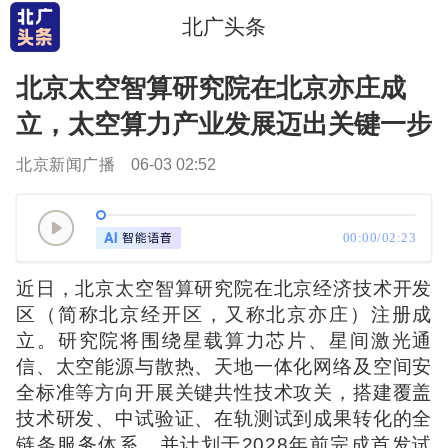
北广头条
北京太空智算研究院在北京亦庄成
立，太空算力产业发展迈出关键一步
北京新闻广播
06-03 02:52
00:00/02:23
近日，北京太空智算研究院在北京经济技术开发
区（简称北京经开区，又称北京亦庄）注册成
立。研究院将围绕星载算力芯片、星间激光通
信、太空能源与散热、天地一体化网络及空间安
全标准等方向开展关键共性技术攻关，搭建覆盖
技术研发、中试验证、在轨测试到成果转化的全
链条服务体系，并计划于2028年前完成首发试