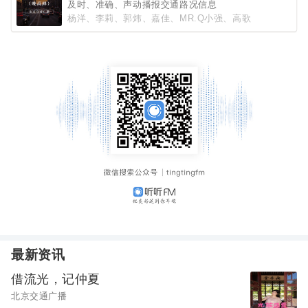
及时、准确、声动播报交通路况信息
杨洋、李莉、郭炜、嘉佳、MR.Q小强、高歌
最新资讯
借流光，记仲夏
北京交通广播