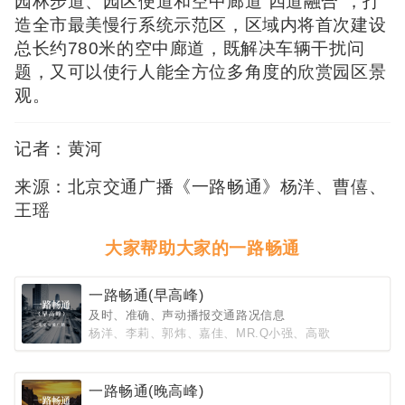
园林步道、园区便道和空中廊道“四道融合”，打
造全市最美慢行系统示范区，区域内将首次建设
总长约780米的空中廊道，既解决车辆干扰问
题，又可以使行人能全方位多角度的欣赏园区景
观。
记者：黄河
来源：北京交通广播《一路畅通》杨洋
、曹僖、
王瑶
大家帮助大家的一路畅通
一路畅通(早高峰)
及时、准确、声动播报交通路况信息
杨洋、李莉、郭炜、嘉佳、MR.Q小强、高歌
一路畅通(晚高峰)