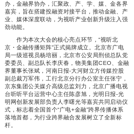
办，金融界协办，汇聚政、产、学、媒、金各界
嘉宾，旨在搭建投融资对接平台，推动金融、产
业、媒体深度联动，为视听产业创新升级注入强
劲动能。
作为本次大会的核心亮点环节，“视听北
京・金融传播矩阵”正式揭牌成立。北京市广电
局一级巡视员杨培丽，北京市公安局刑侦总队党
委委员、副总队长李庆春，物美集团CEO、金融
界董事长张斌，河南日报-大河财立方传媒控股
副总裁万军伟，工行北京分行办公室主任张宁，
京东集团公关媒介高级总监刘力，北京广播电视
台听听平台运营中心主任陈彦旭，光明日报-光
明网创新发展部负责人李曙光等嘉宾共同启动仪
式，标志着全国首个“广电+金融”跨界传播体系
落地首都，为行业跨界融合发展树立了全新标
杆。