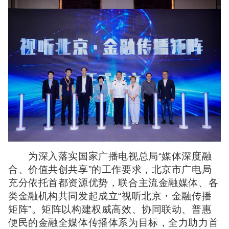
为深入落实国家广播电视总局“媒体深度融
合、价值共创共享”的工作要求，北京市广电局
充分依托首都资源优势，联合主流金融媒体、各
类金融机构共同发起成立“视听北京・金融传播
矩阵”。矩阵以构建权威高效、协同联动、普惠
便民的金融全媒体传播体系为目标，全力助力首