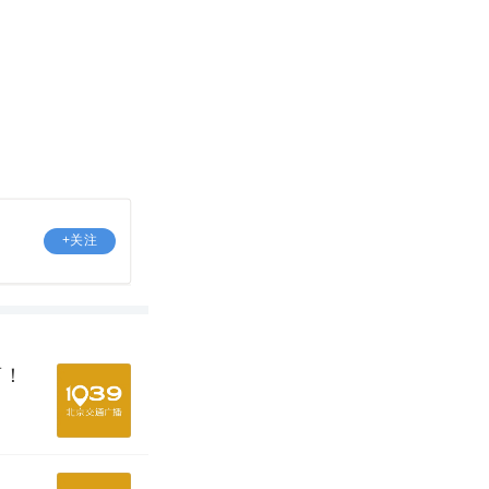
+关注
离！