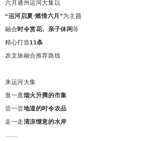
六月通州运河大集以
“运河启夏·燃情六月”
为主题
融合
时令赏花、亲子休闲
等
精心打造
11条
农文旅融合推荐路线
来运河大集
逛一逛
烟火升腾的市集
尝一尝
地道的时令农品
走一走
清凉惬意的水岸
……