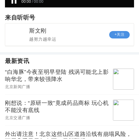
00:00
/
00:00
来自听听号
斯文刚
+关注
越努力越幸运
最新资讯
“白海豚”今夜至明早登陆 残涡可能北上影
响华北，带来较强降水
北京新闻广播
刚想说：“原研一致”竟成药品商标 玩心机
不能没有底线
北京交通广播
外出请注意！北京这些山区道路沿线有崩塌风险，