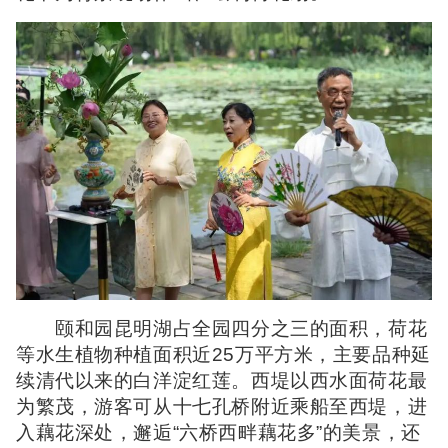
颐和园昆明湖占全园四分之三的面积，荷花
等水生植物种植面积近25万平方米，主要品种延
续清代以来的白洋淀红莲。西堤以西水面荷花最
为繁茂，游客可从十七孔桥附近乘船至西堤，进
入藕花深处，邂逅“六桥西畔藕花多”的美景，还