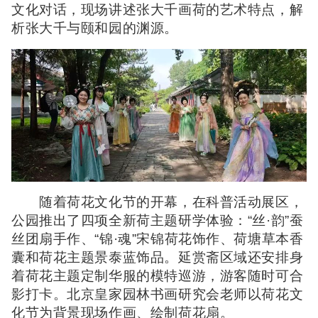
文化对话，现场讲述张大千画荷的艺术特点，解
析张大千与颐和园的渊源。
随着荷花文化节的开幕，在科普活动展区，
公园推出了四项全新荷主题研学体验：“丝·韵”蚕
丝团扇手作、“锦·魂”宋锦荷花饰作、荷塘草本香
囊和荷花主题景泰蓝饰品。延赏斋区域还安排身
着荷花主题定制华服的模特巡游，游客随时可合
影打卡。北京皇家园林书画研究会老师以荷花文
化节为背景现场作画、绘制荷花扇。