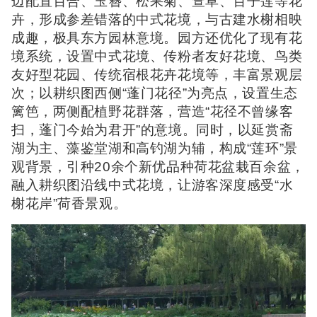
边配置百合、玉簪、松果菊、萱草、百子莲等花
卉，形成参差错落的中式花境，与古建水榭相映
成趣，极具东方园林意境。园方还优化了现有花
境系统，设置中式花境、传粉者友好花境、鸟类
友好型花园、传统宿根花卉花境等，丰富景观层
次；以耕织图西侧“蓬门花径”为亮点，设置生态
篱笆，两侧配植野花群落，营造“花径不曾缘客
扫，蓬门今始为君开”的意境。同时，以延赏斋
湖为主、藻鉴堂湖和高钓湖为辅，构成“莲环”景
观背景，引种20余个新优品种荷花盆栽百余盆，
融入耕织图沿线中式花境，让游客深度感受“水
榭花岸”荷香景观。