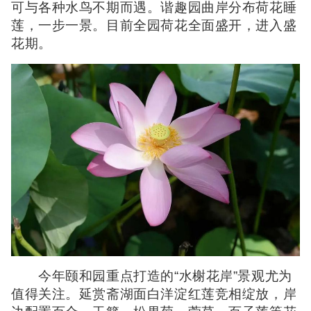
可与各种水鸟不期而遇。谐趣园曲岸分布荷花睡
莲，一步一景。目前全园荷花全面盛开，进入盛
花期。
今年颐和园重点打造的“水榭花岸”景观尤为
值得关注。延赏斋湖面白洋淀红莲竞相绽放，岸