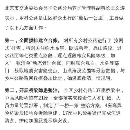
北京市交通委员会昌平公路分局养护管理科副科长王文涛
表示，乡村公路是山区群众出行的"最后一公里"，主要做
了以下几方面工作：
第一，全面摸排建立台账。
对所有乡村公路进行了"拉网
式"排查，特别关注临水临崖、陡坡急弯、靠山路段、过
水路面等七类重点路段，逐点逐段核实风险等级，加
入"一张清单"动态管理台账。同时联合规自、水务等部
门，获取地质灾害隐患点、山洪淹没范围等最新数据，与
乡村公路路网数据叠加比对，确保底数清、情况明。
第二，开展桥梁隐患整治。
全区乡村公路137座桥梁中，
中高风险桥梁有21座，全部落实管控责任人和机械、人
员力量前置部署，制定了"一桥一策"整治方案。4座高风
险桥梁后续均会拆除重建，17座中风险桥梁已完成河道
清淤、护砌加固及提示牌安设。