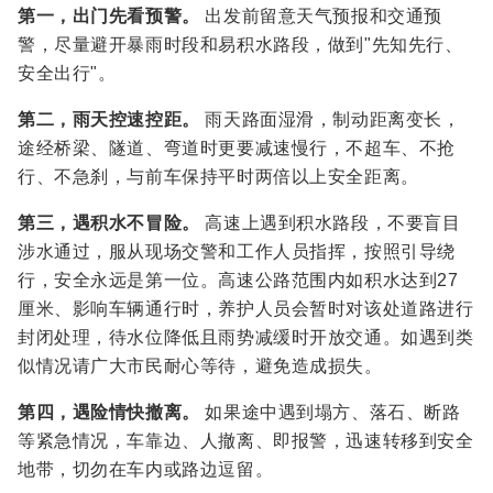
第一，出门先看预警。
出发前留意天气预报和交通预
警，尽量避开暴雨时段和易积水路段，做到"先知先行、
安全出行"。
第二，雨天控速控距。
雨天路面湿滑，制动距离变长，
途经桥梁、隧道、弯道时更要减速慢行，不超车、不抢
行、不急刹，与前车保持平时两倍以上安全距离。
第三，遇积水不冒险。
高速上遇到积水路段，不要盲目
涉水通过，服从现场交警和工作人员指挥，按照引导绕
行，安全永远是第一位。高速公路范围内如积水达到27
厘米、影响车辆通行时，养护人员会暂时对该处道路进行
封闭处理，待水位降低且雨势减缓时开放交通。如遇到类
似情况请广大市民耐心等待，避免造成损失。
第四，遇险情快撤离。
如果途中遇到塌方、落石、断路
等紧急情况，车靠边、人撤离、即报警，迅速转移到安全
地带，切勿在车内或路边逗留。