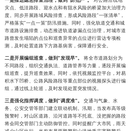
一是推进隐患排查治理，做到"防范严"。
对公路沿线地
灾点、低洼路段、迎水点和有阻水风险的桥梁加大治理力
度。同步开展路域风险排查，形成风险路段"一张清单"，
严格落实"一点一策"防汛措施。同时，强化轨道交通和城
市道路设施排查，动态推进轨道渗漏点位治理，对城市道
路曾发生塌陷的点位和巡查异常的点位进行雷达专项检
测，及时处置道路下方路基病害，保障通行安全。
二是开展编组巡查，做到"发现早"。
将全市道路划分为
不同路段，组织交通执法、道路管养等力量，逐段开展编
组巡查，提升巡查效果。同时，依托视频监控平台，对易
积水下凹桥、公路风险路段等重点部位的视频探头进行编
组，通过线上轮巡，及时发现处置突发情况。
三是强化指挥调度，做到"调度准"。
交通与气象、水
务、公安交管等部门建立联动机制。汛期，当发布高等级
预警时，对山区道路、沿河道路等不托底、没把握的路段
将会同交管部门主动防御管控。同时提醒广大市民，雨天