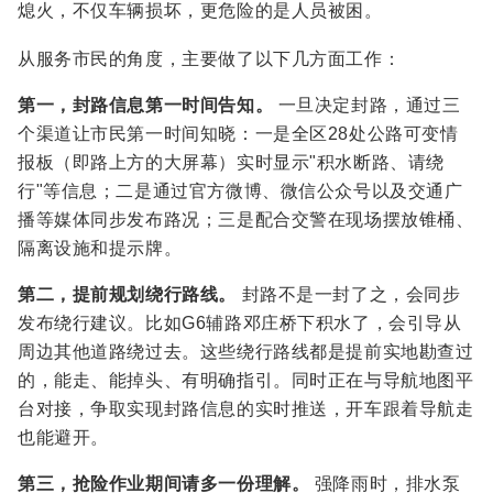
熄火，不仅车辆损坏，更危险的是人员被困。
从服务市民的角度，主要做了以下几方面工作：
第一，封路信息第一时间告知。
一旦决定封路，通过三
个渠道让市民第一时间知晓：一是全区28处公路可变情
报板（即路上方的大屏幕）实时显示"积水断路、请绕
行"等信息；二是通过官方微博、微信公众号以及交通广
播等媒体同步发布路况；三是配合交警在现场摆放锥桶、
隔离设施和提示牌。
第二，提前规划绕行路线。
封路不是一封了之，会同步
发布绕行建议。比如G6辅路邓庄桥下积水了，会引导从
周边其他道路绕过去。这些绕行路线都是提前实地勘查过
的，能走、能掉头、有明确指引。同时正在与导航地图平
台对接，争取实现封路信息的实时推送，开车跟着导航走
也能避开。
第三，抢险作业期间请多一份理解。
强降雨时，排水泵