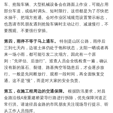
车、抢险车辆、大型机械设备会在路面上作业，可能占用
部分车道，或临时调头、短时限行。这些都是为了尽快把
水抽干、把塌方抢通。会对作业区域规范设置警示标志，
也恳请市民朋友遇到抢险车辆时主动让行、减速慢行，不
要围观、不要强行穿插。
第四，雨停不等于马上通车。
特别是山区公路，雨停后
三到七天内，边坡土体仍处于饱和状态，太阳一晒或者再
来一场小雨，都可能引发二次塌方。因此有一个原
则："先评估、后放行"。巡查人员会全线检查一遍，确认
没有新的落石、裂缝、路基掏空等隐患后，才会逐步放
行。一般是先间断放行、观察一段时间，再全面恢复交
通。这不是"慢"，而是对大家的安全负责。
第五，在施工程周边的交通保障。
根据防汛要求，对昌
金路沿线4座重建桥梁导行路进行拆除，优先保障河道正
常行洪。请途径昌金路的市民朋友关注现场导行提示、听
从工作人员指挥。