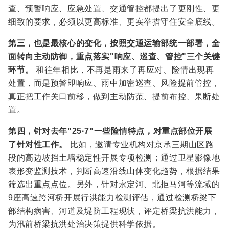
查、预警响应、应急处置、交通管控都提出了更刚性、更
细致的要求，必须以更高标准、更实举措守住安全底线。
第三，也是最核心的变化，按照交通运输部统一部署，全
面转向主动防御，重点落实"响应、巡查、管控"三个关键
环节。
和往年相比，不再是雨来了再应对、险情出现再
处置，而是预警即响应、雨中加密巡查、风险提前管控，
真正把工作关口前移，做到主动防范、提前布控、果断处
置。
第四，针对去年"25·7"一些险情特点，对重点部位开展
了针对性工作。
比如，邀请专业机构对京承三期山区路
段的高边坡挡土墙稳定性开展专项检测；通过卫星影像地
表形变监测技术，判断高速沿线山体变化趋势，根据结果
筛选出重点点位。另外，针对永定河、北拒马河等流域的
9座高速跨河桥开展行洪能力检测评估，通过检测桥梁下
部结构病害、河道及堤防工程现状，评定桥梁抗洪能力，
为汛前桥梁抗洪处治决策提供科学依据。