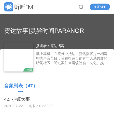
打开APP
霓达故事|灵异时间PARANOR
播讲者：霓达播客
戴上耳机，在霓虹中抵达，霓达播客是一档漫
聊类声音节目，旨在打造当前青年人感兴趣的
听觉社区，通过案件来漫谈社会、文化、娱乐
等多元话题，用播客来陪伴大家的通勤、摸鱼
47期
和睡前的碎片时光。 霓达故事|灵异时间PARA
NORMAL是霓达播客出品的一档听友故事分享
类播客栏目。 主播刘下来、王哪跑漫聊真实的
音频列表（47）
灵异事件和恐怖经历，探讨那些我们无法解释
的现象以及我们难以名状的个人经历。
42. 小镇大事
2026-07-22
01:32:55
时长：