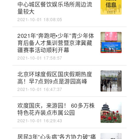
中心城区餐饮娱乐场所周边流
量较大
2021-10-01 18:08:05
2021年“奔跑吧•少年”青少年体
育后备人才集训营暨京津冀藏
疆赛事活动顺利开幕
2021-10-01 17:58:57
北京环球度假区国庆假期热度
高！早7点到9点是游园高峰
2021-10-01 16:47:37
欢度国庆，来游园！ 60多万株
特色花卉装点市属公园
2021-10-01 16:29:43
居民3年“心头病”各方协力破“痛