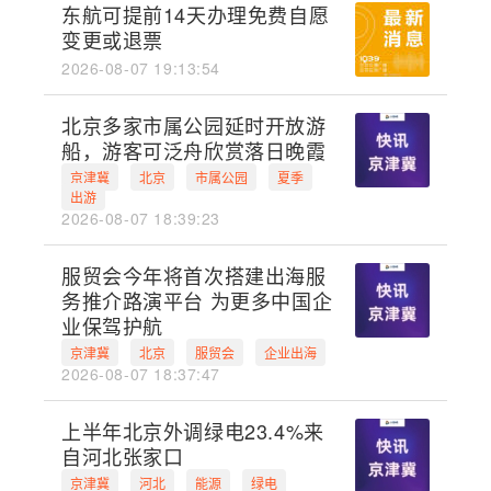
东航可提前14天办理免费自愿
变更或退票
2026-08-07 19:13:54
北京多家市属公园延时开放游
船，游客可泛舟欣赏落日晚霞
京津冀
北京
市属公园
夏季
出游
2026-08-07 18:39:23
服贸会今年将首次搭建出海服
务推介路演平台 为更多中国企
业保驾护航
京津冀
北京
服贸会
企业出海
2026-08-07 18:37:47
上半年北京外调绿电23.4%来
自河北张家口
京津冀
河北
能源
绿电