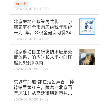
#问北京
2026-08-07 21:42:39
北京房地产政策再优化：非京
籍家庭在全市购房纳税年限统
一为1年，公积金最高可贷340
万
2026-08-07 21:41:21
北京移动自主研发防汛应急处
置体系，响应时长从半小时压
缩到5分钟以内
2026-08-07 20:55:27
京城有门道•都在活色声香，饽
饽铺里黄红白，藏着老北京百
年风味！从宫廷御膳到市井街
头，旧时皇家独享的滋味，如
2026-08-07 20:17:39
今街边饽饽铺随