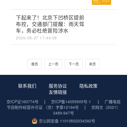
下起来了！北京下凹桥区提前
布控，交通部门提醒：雨天驾
车，务必杜绝冒险涉水
2026-08-07 17:44:09
首页
上一页
下一页
末页
联系我们
服务协议
隐私政策
友情链接
京ICP证160774号
|
京ICP备14059905号-1
|
广播电视
节目制作经营许可证 （京）字第12194号
|
京网文（2021）
3489-947号
京公网安备 11010502034392号