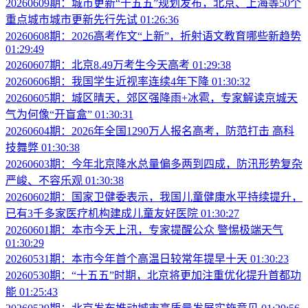
20260609期：城市更新“十五五”规划发布，北京、上海等50个
重点城市城市更新先行先试
01:26:36
20260608期：2026高考作文“上新”，折射语文教育哪些新趋势
01:29:49
20260607期：北京8.49万考生今天高考
01:29:38
20260606期：我国学生近视率连续4年下降
01:30:32
20260605期：城区晴天，郊区强降雨+冰雹，专家解读京城天
气为何像“开盲盒”
01:30:31
20260604期：2026年全国1290万人报名高考，防范打击 高科
技舞弊
01:30:38
20260603期：今年北京降水总量偏多两到四成，防汛形势复杂
严峻、不容乐观
01:30:38
20260602期：国家卫健委表示，我国儿童健康水平持续提升，
已有3千多家医疗机构建成儿童友好医院
01:30:27
20260601期：本市今天上汛，专家提醒公众 警惕极端天气
01:30:29
20260531期：本市今年首个高温日较常年提早十天
01:30:23
20260530期：“十五五”时期，北京将更加注重优化提升首都功
能
01:25:43