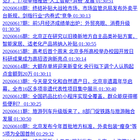
见》，17项举措推进“人工智能+消费”发展
01:30:51
20260618期：终结补贴大战抢市场，市场监管总局发布外卖平
台新规，剑指行业“内卷式”竞争
01:30:13
20260617期：前5月经济成绩单出炉：外贸亮眼、消费升级
01:30:36
20260616期：北京正在研究以旧换新地方自主品类补贴方案，
智能家居、适老化产品将纳入补贴
01:30:55
20260615期：高考后首个周末 北京多所高校举办校园开放日
科研成果成为高招咨询新亮点
01:30:14
20260614期：大额存单将迎来新变化 央行拟下调个人认购起
点金额到20万
01:30:11
20260613期：今天是文化和自然遗产日，北京非遗嘉年华启
幕，全市16区多项非遗代表性项目集中展示
01:30:40
20260612期：全国药品比价小程序实现全覆盖，群众能获得哪
些便利？
01:30:25
20260611期：旅游列车升级版来了，8部门促铁路与旅游融合
发展
01:30:50
20260610期：北京发布今年首批地方标准，外卖包装“瘦身”等
5项为全国首创
01:29:32