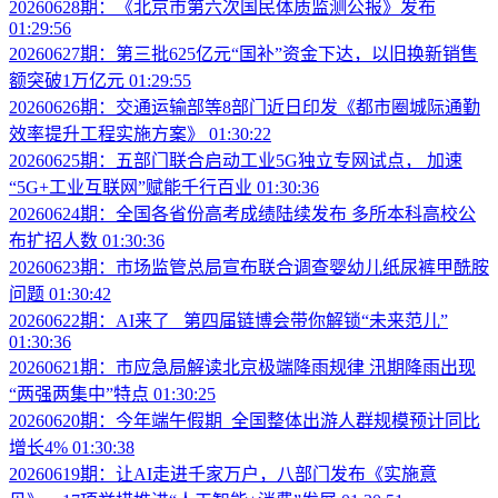
20260628期：《北京市第六次国民体质监测公报》发布
01:29:56
20260627期：第三批625亿元“国补”资金下达，以旧换新销售
额突破1万亿元
01:29:55
20260626期：交通运输部等8部门近日印发《都市圈城际通勤
效率提升工程实施方案》
01:30:22
20260625期：五部门联合启动工业5G独立专网试点， 加速
“5G+工业互联网”赋能千行百业
01:30:36
20260624期：全国各省份高考成绩陆续发布 多所本科高校公
布扩招人数
01:30:36
20260623期：市场监管总局宣布联合调查婴幼儿纸尿裤甲酰胺
问题
01:30:42
20260622期：AI来了 第四届链博会带你解锁“未来范儿”
01:30:36
20260621期：市应急局解读北京极端降雨规律 汛期降雨出现
“两强两集中”特点
01:30:25
20260620期：今年端午假期 全国整体出游人群规模预计同比
增长4%
01:30:38
20260619期：让AI走进千家万户，八部门发布《实施意