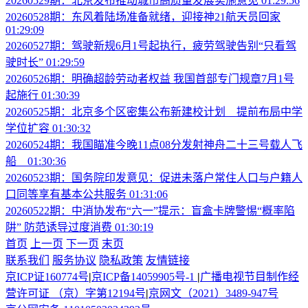
20260529期：北京发布推动城市高质量发展实施意见
01:29:56
20260528期：东风着陆场准备就绪，迎接神21航天员回家
01:29:09
20260527期：驾驶新规6月1号起执行，疲劳驾驶告别“只看驾
驶时长”
01:29:59
20260526期：明确超龄劳动者权益 我国首部专门规章7月1号
起施行
01:30:39
20260525期：北京多个区密集公布新建校计划 提前布局中学
学位扩容
01:30:32
20260524期：我国瞄准今晚11点08分发射神舟二十三号载人飞
船
01:30:36
20260523期：国务院印发意见：促进未落户常住人口与户籍人
口同等享有基本公共服务
01:31:06
20260522期：中消协发布“六一”提示：盲盒卡牌警惕“概率陷
阱” 防范诱导过度消费
01:30:19
首页
上一页
下一页
末页
联系我们
服务协议
隐私政策
友情链接
京ICP证160774号
|
京ICP备14059905号-1
|
广播电视节目制作经
营许可证 （京）字第12194号
|
京网文（2021）3489-947号