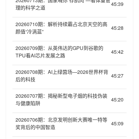
20260713期：国家喊你“存肌肉”—看体重管
45:39
理的科学之道
20260710期：解析持续霸占北京天空的高
45:28
颜值“冷涡蓝”
20260709期：从英伟达的GPU到谷歌的
45:42
TPU看AI芯片发展之路
20260708期：AI上绿茵场—2026世界杯背
45:27
后的科技
20260707期：揭秘新型电子烟的科技伪装
45:20
与健康陷阱
20260706期：北京发明创新大赛唯一特等
45:09
奖背后的中国智造