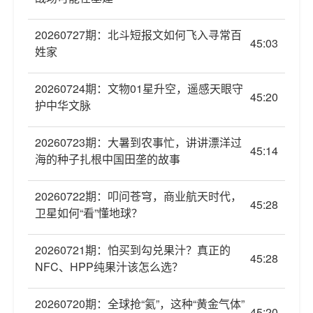
20260727期：北斗短报文如何飞入寻常百
45:03
姓家
20260724期：文物01星升空，遥感天眼守
45:20
护中华文脉
20260723期：大暑到农事忙，讲讲漂洋过
45:14
海的种子扎根中国田垄的故事
20260722期：叩问苍穹，商业航天时代，
45:28
卫星如何“看”懂地球？
20260721期：怕买到勾兑果汁？真正的
45:28
NFC、HPP纯果汁该怎么选？
20260720期：全球抢“氦”，这种“黄金气体”
45:20