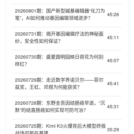
20260801期：国产新型碱基编辑器“化刀为
45:26
笔”，AI如何推动基因编辑领域进步？
20260731期：揭开基因编辑疗法的神秘面
45:11
纱，安全性如何保证？
20260730期：盛夏圆明园映日荷花为何别
45:07
样红？
20260729期：走近数学界诺贝尔——菲尔
45:41
兹奖，王虹、邓煜为何能获奖？
20260728期：东野圭吾因结肠癌早逝，“沉
45:31
默”的结直肠癌如何实现可防可治？
20260725期：Kimi K3火爆背后大模型终极
35:29
战场可能在基建