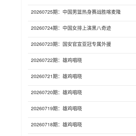
20260725期：中国男篮热身赛战胜喀麦隆
20260724期：中国女排上演黑八奇迹
20260723期：国安官宣亚冠专属外援
20260722期：雄鸡唱晓
20260721期：雄鸡唱晓
20260720期：雄鸡唱晓
20260719期：雄鸡唱晓
20260718期：雄鸡唱晓