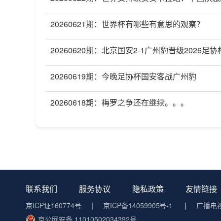
20260621期：世界杯有哪些有意思的观察？
20260620期：北京国安2-1广州豹晋级2026足
20260619期：今晚足协杯国安客战广州豹
20260618期：梅罗之争还在继续。。。
联系我们
服务协议
隐私政策
友情链接
京ICP证160774号
|
京ICP备14059905号-1
|
广播电视
京公网安备 11010502034392号