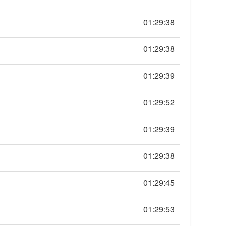
01:29:38
01:29:38
01:29:39
01:29:52
01:29:39
01:29:38
01:29:45
01:29:53