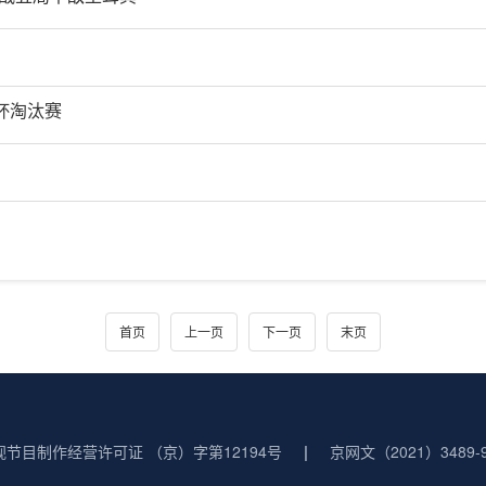
协杯淘汰赛
首页
上一页
下一页
末页
节目制作经营许可证 （京）字第12194号
|
京网文（2021）3489-